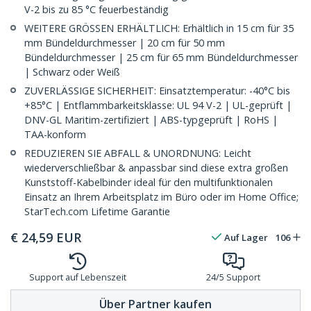
V-2 bis zu 85 °C feuerbeständig
WEITERE GRÖSSEN ERHÄLTLICH: Erhältlich in 15 cm für 35
mm Bündeldurchmesser | 20 cm für 50 mm
Bündeldurchmesser | 25 cm für 65 mm Bündeldurchmesser
| Schwarz oder Weiß
ZUVERLÄSSIGE SICHERHEIT: Einsatztemperatur: -40°C bis
+85°C | Entflammbarkeitsklasse: UL 94 V-2 | UL-geprüft |
DNV-GL Maritim-zertifiziert | ABS-typgeprüft | RoHS |
TAA-konform
REDUZIEREN SIE ABFALL & UNORDNUNG: Leicht
wiederverschließbar & anpassbar sind diese extra großen
Kunststoff-Kabelbinder ideal für den multifunktionalen
Einsatz an Ihrem Arbeitsplatz im Büro oder im Home Office;
StarTech.com Lifetime Garantie
€
24,59
EUR
Auf Lager
106
Support auf Lebenszeit
24/5 Support
Über Partner kaufen