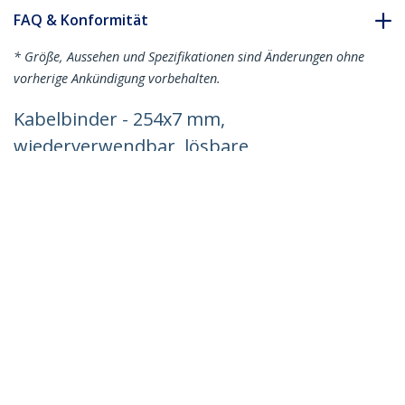
FAQ & Konformität
* Größe, Aussehen und Spezifikationen sind Änderungen ohne
vorherige Ankündigung vorbehalten.
Kabelbinder - 254x7 mm,
wiederverwendbar, lösbare
Nylonbinder, 22 kg Zugfestigkeit,
Innen- und Außenbereich, 94V-2/UL,
weiß, 100 Stück
Produkt-ID:
CBMZTRB10
Werden Sie ein Partner
Wo kaufen
StarTech.com
Nachrichten
Kontakt
Über uns