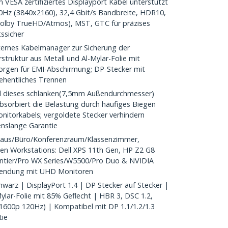
SA zertifiziertes Displayport Kabel unterstützt
0Hz (3840x2160), 32,4 Gbit/s Bandbreite, HDR10,
Dolby TrueHD/Atmos), MST, GTC für präzises
ssicher
ernes Kabelmanager zur Sicherung der
rstruktur aus Metall und Al-Mylar-Folie mit
orgen für EMI-Abschirmung; DP-Stecker mit
sehentliches Trennen
 dieses schlanken(7,5mm Außendurchmesser)
bsorbiert die Belastung durch häufiges Biegen
nitorkabels; vergoldete Stecker verhindern
enslange Garantie
aus/Büro/Konferenzraum/Klassenzimmer,
len Workstations: Dell XPS 11th Gen, HP Z2 G8
ntier/Pro WX Series/W5500/Pro Duo & NVIDIA
rwendung mit UHD Monitoren
arz | DisplayPort 1.4 | DP Stecker auf Stecker |
lar-Folie mit 85% Geflecht | HBR 3, DSC 1.2,
1600p 120Hz) | Kompatibel mit DP 1.1/1.2/1.3
tie