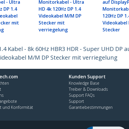
l - Ultra
Monitorkabel - Ultra
auf Display
z DP 1.4
HD 4k 120Hz DP 1.4
Monitorkab
eokabel
Videokabel M/M DP
120Hz DP 1.
cker mit
Stecker mit
Videokabel
ng
verriegelung
Stecker
 1.4 Kabel - 8k 60Hz HBR3 HDR - Super UHD DP a
ideokabel M/M DP Stecker mit verriegelung
ech.com
Kunden Support
chten
Knowledge Base
t
Treiber & Downloads
ns
Support FAQs
nangebote
Support
ät und Konformität
Garantiebestimmungen