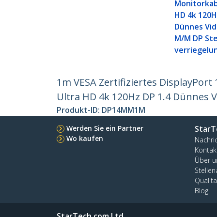
Monitorkabe
HD 4k 120H
Dünnes Vid
M/M DP Ste
verriegelu
1m VESA Zertifiziertes DisplayPort
Ultra HD 4k 120Hz DP 1.4 Dünnes V
Produkt-ID:
DP14MM1M
Werden Sie ein Partner
StarT
Wo kaufen
Nachri
Kontak
Über u
Stelle
Qualit
Blog
StarTech.com Ltd.