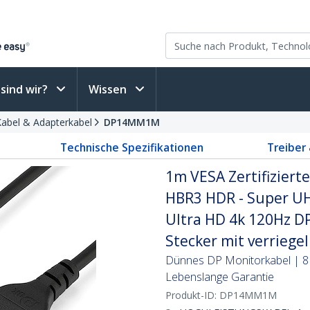
sind wir?
Wissen
Kabel & Adapterkabel
DP14MM1M
Technische Spezifikationen
Treiber
1m VESA Zertifizierte
HBR3 HDR - Super UH
Ultra HD 4k 120Hz D
Stecker mit verriege
Dünnes DP Monitorkabel | 
Lebenslange Garantie
Produkt-ID:
DP14MM1M