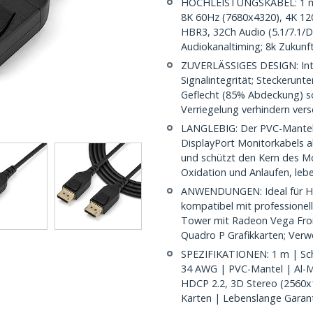
HOCHLEISTUNGSKABEL: 1 m VE
8K 60Hz (7680x4320), 4K 12
HBR3, 32Ch Audio (5.1/7.1/
Audiokanaltiming; 8k Zukunft
ZUVERLÄSSIGES DESIGN: Int
Signalintegrität; Steckerunte
Geflecht (85% Abdeckung) s
Verriegelung verhindern ver
LANGLEBIG: Der PVC-Mantel
DisplayPort Monitorkabels a
und schützt den Kern des Mo
Oxidation und Anlaufen, leb
ANWENDUNGEN: Ideal für H
kompatibel mit professionel
Tower mit Radeon Vega Fro
Quadro P Grafikkarten; Ve
SPEZIFIKATIONEN: 1 m | Schw
34 AWG | PVC-Mantel | Al-My
HDCP 2.2, 3D Stereo (2560x
Karten | Lebenslange Garan