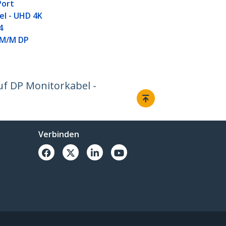
Port
el - UHD 4K
4
 M/M DP
uf DP Monitorkabel -
Verbinden