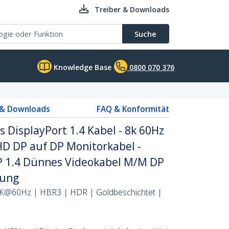
Treiber & Downloads
Suche
Knowledge Base
0800 070 376
 & Downloads
FAQ & Konformität
s DisplayPort 1.4 Kabel - 8k 60Hz
D DP auf DP Monitorkabel -
P 1.4 Dünnes Videokabel M/M DP
lung
8K@60Hz | HBR3 | HDR | Goldbeschichtet |