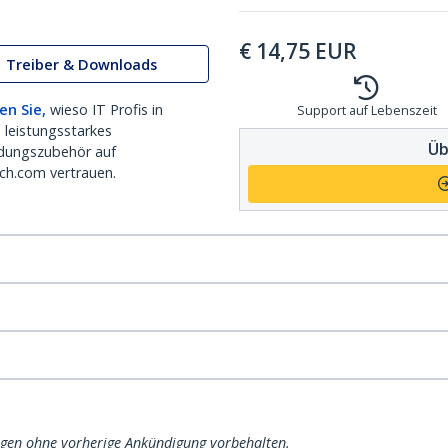
€
14,75
EUR
Treiber & Downloads
en Sie,
wieso IT Profis in
Support auf Lebenszeit
 leistungsstarkes
Üb
dungszubehör auf
ch.com vertrauen.
ngen ohne vorherige Ankündigung vorbehalten.