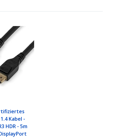
tifiziertes
1.4 Kabel -
R3 HDR - 5m
DisplayPort