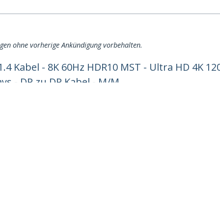
ngen ohne vorherige Ankündigung vorbehalten.
 1.4 Kabel - 8K 60Hz HDR10 MST - Ultra HD 4K 120
ys - DP zu DP Kabel - M/M
ech.com
Kunden Support
chten
Knowledge Base
t
Treiber & Downloads
ns
Support FAQs
nangebote
Support
ät und Konformität
Garantiebestimmungen
n:
+43 (01) 206 09 24 58