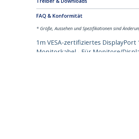
Treiber & Downloads
FAQ & Konformität
* Größe, Aussehen und Spezifikationen sind Änderu
1m VESA-zertifiziertes DisplayPort
Monitorkabel - Für Monitore/Displa
Produkt-ID:
DP14VMM1M
Werden Sie ein Partner
StarT
Wo kaufen
Nachri
Kontak
Über u
Stelle
Qualit
Blog
StarTech.com Ltd.
Celsiusweg 16
Telefo