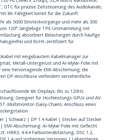
 120 Hz (3840 x 2160p), 32,4 Gbit/s Bandbreite,
 GTC für präzise Zeitsteuerung des Audiokanals;
it 8K-Fähigkeit bereit für die Zukunft
hr als 5000 Einsteckvorgänge und mehr als 300
 von 120°; langlebige TPE-Ummantelung mit
ntlastung absorbiert Belastungen durch häufige
halogenfrei und RoHS-zertifiziert für
kabel mit eingebautem Kabelmanager zur
grität; Metall-Untergerüst und AI-Mylar-Folie mit
ür eine hervorragende EMI-Abschirmung; die
ren DP-Anschlüsse verhindern versehentliche
hauflösende 8K-Displays; Bis zu 120Hz
flösung; Geeignet für Hochleistungs-GPUs und AV-
ST-Multimonitor-Daisy-Chains; Anschluss eines
ockingstation
| Schwarz | DP 1.4 Kabel | Stecker auf Stecker
 | EMI-Abschirmung: AI-Mylar-Folie mit Geflecht
tzt: HBR3, 4:4:4 Farbunterabtastung, DSC 1.2,
 DP 1.4 und vorherigen Versionen | Lebenslange