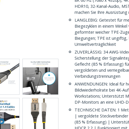
8K 60 Hz (7680 x 4320p), 4K
HDR10, 32-Kanal-Audio, MST,
machen Sie Ihre Ausrüstung m
LANGLEBIG: Getestet für me
Biegezyklen in einem Winkel
geformter weicher TPE-Zuge
Biegungen; TPE ist ungiftig, 
Umweltverträglichkeit
ZUVERLÄSSIG: 34 AWG-Video
Sicherstellung der Signalinte
Geflecht (85 % Erfassung) f
vergoldeten und verriegelba
Verbindungstrennungen
ANWENDUNGEN: Ideal für hoc
Bildwiederholrate bei 4K-Au
Workstations; Unterstützt M
DP-Monitors an eine UHD-D
TECHNISCHE DATEN: 1 Meter 
| vergoldete Steckverbinder
(85 % Erfassung) | Unterstü
HDCP 2.2 | Funktioniert mit