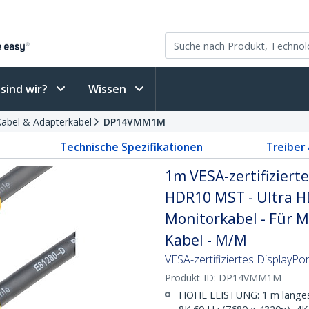
sind wir?
Wissen
Kabel & Adapterkabel
DP14VMM1M
Technische Spezifikationen
Treiber
1m VESA-zertifizierte
HDR10 MST - Ultra HD
Monitorkabel - Für M
Kabel - M/M
VESA-zertifiziertes DisplayP
Produkt-ID:
DP14VMM1M
HOHE LEISTUNG: 1 m langes V