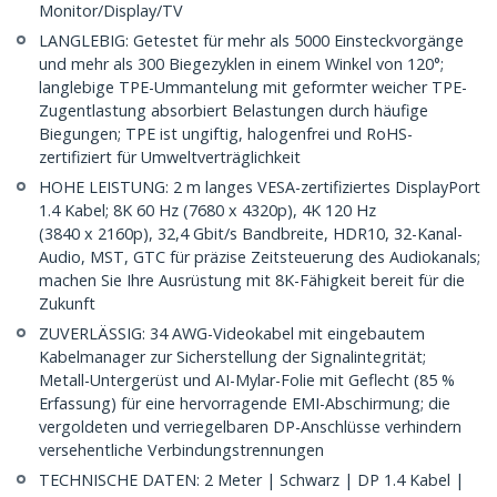
Monitor/Display/TV
LANGLEBIG: Getestet für mehr als 5000 Einsteckvorgänge
und mehr als 300 Biegezyklen in einem Winkel von 120°;
langlebige TPE-Ummantelung mit geformter weicher TPE-
Zugentlastung absorbiert Belastungen durch häufige
Biegungen; TPE ist ungiftig, halogenfrei und RoHS-
zertifiziert für Umweltverträglichkeit
HOHE LEISTUNG: 2 m langes VESA-zertifiziertes DisplayPort
1.4 Kabel; 8K 60 Hz (7680 x 4320p), 4K 120 Hz
(3840 x 2160p), 32,4 Gbit/s Bandbreite, HDR10, 32-Kanal-
Audio, MST, GTC für präzise Zeitsteuerung des Audiokanals;
machen Sie Ihre Ausrüstung mit 8K-Fähigkeit bereit für die
Zukunft
ZUVERLÄSSIG: 34 AWG-Videokabel mit eingebautem
Kabelmanager zur Sicherstellung der Signalintegrität;
Metall-Untergerüst und AI-Mylar-Folie mit Geflecht (85 %
Erfassung) für eine hervorragende EMI-Abschirmung; die
vergoldeten und verriegelbaren DP-Anschlüsse verhindern
versehentliche Verbindungstrennungen
TECHNISCHE DATEN: 2 Meter | Schwarz | DP 1.4 Kabel |