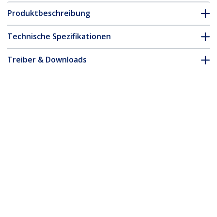
Produktbeschreibung
Technische Spezifikationen
Treiber & Downloads
FAQ & Konformität
Zubehör
* Größe, Aussehen und Spezifikationen sind Änderungen ohne
vorherige Ankündigung vorbehalten.
Das könnte Ihnen auch gefallen