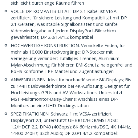
sich leicht durch enge Räume führen
VOLLE DP-KOMPATIBILITÄT: DP 2.1 Kabel ist VESA-
zertifiziert für sichere Leistung und Kompatibilität mit DP
2.1-Geräten, was stabile Signalkonsistenz und sanfte
Videowiedergabe auf jedem DisplayPort-Bildschirm
gewährleistet; DP 2.0/1.4/1.2 kompatibel
HOCHWERTIGE KONSTRUKTION: Vernickelte Enden, für
mehr als 10.000 Einsteckvorgänge; DP-Stecker mit
Verriegelung verhindert zufälliges Trennen; Aluminium-
Mylar-Abschirmung für höheren EMI-Schutz; halogenfrei und
RoHS-konforme TPE-Mantel und Zugentlastungen
ANWENDUNGEN: Ideal für hochauflösende 8K-Displays; Bis
zu 144Hz Bildwiederholrate bei 4K-Auflösung; Geeignet für
Hochleistungs-GPUs und AV-Workstations; Unterstützt
MST-Multimonitor-Daisy-Chains; Anschluss eines DP-
Monitors an eine UHD-Dockingstation
SPEZIFIKATIONEN: Schwarz; 1 m; VESA-zertifiziert
DisplayPort 2.1; unterstützt UHBR10/HDR/MST/DSC
1.2/HDCP 2.2; DP40 (40Gbps); 8K 60Hz mit/DSC, 4K 144Hz,
1440p 240Hz; 32ch Audio; DP 2.0/1.4/1.2 kompatibel;