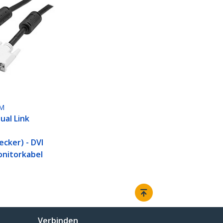
M
ual Link
ecker) - DVI
onitorkabel
Verbinden