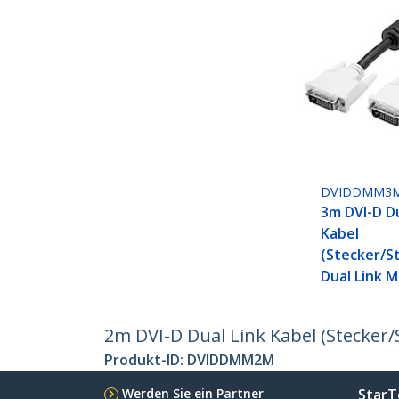
DVIDDMM3
3m DVI-D Du
Kabel
(Stecker/St
Dual Link 
2m DVI-D Dual Link Kabel (Stecker/
Produkt-ID:
DVIDDMM2M
Werden Sie ein Partner
StarT