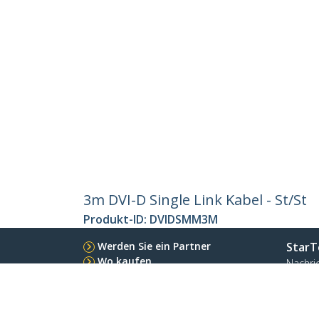
3m DVI-D Single Link Kabel - St/St
Produkt-ID:
DVIDSMM3M
Werden Sie ein Partner
StarT
Wo kaufen
Nachri
Kontak
Über u
Stelle