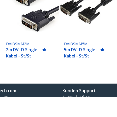
DVIDSMM2M
DVIDSMM5M
2m DVI-D Single Link
5m DVI-D Single Link
Kabel - St/St
Kabel - St/St
ech.com
Kunden Support
chten
Knowledge Base
t
Treiber & Downloads
ns
Support FAQs
nangebote
Support