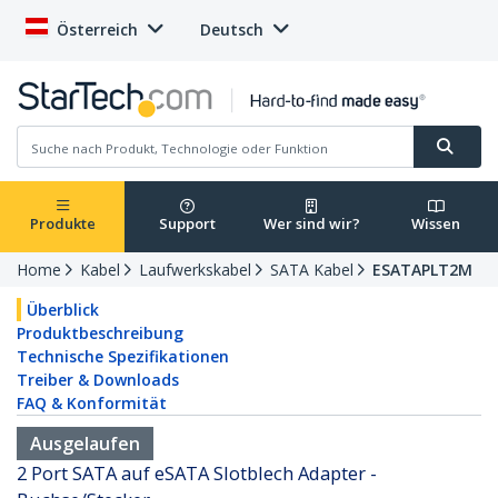
Österreich
Deutsch
Produkte
Support
Wer sind wir?
Wissen
Home
Kabel
Laufwerkskabel
SATA Kabel
ESATAPLT2M
Überblick
Produktbeschreibung
Technische Spezifikationen
Treiber & Downloads
FAQ & Konformität
Ausgelaufen
2 Port SATA auf eSATA Slotblech Adapter -