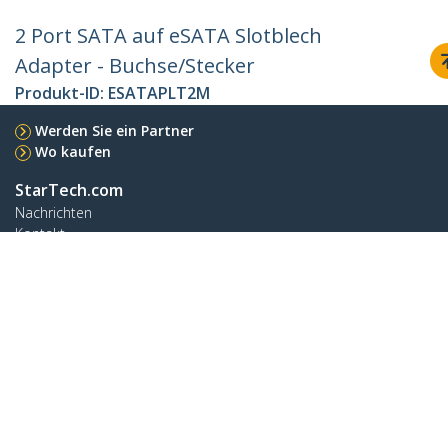
2 Port SATA auf eSATA Slotblech
Adapter - Buchse/Stecker
Produkt-ID:
ESATAPLT2M
Werden Sie ein Partner
Wo kaufen
StarTech.com
Nachrichten
Kontakt
Über uns
Stellenangebote
Qualität und Konformität
Blog
Kunden Support
Knowledge Base
Treiber & Downloads
Support FAQs
Support