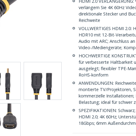
HDMI 2.0 VERLÄNGERUNG: Ve
verlängern Sie 4K 60Hz Vide
direktionale Stecker und Buc
Reichweite
VOLLWERTIGES HDMI 2.0: H
HDR10 mit 12-Bit-Verarbeitun
Audio mit ARC; Anschluss an
Video-/Mediengeräte; Kompa
HOCHWERTIGE KONSTRUKTION
für verbesserte Haltbarkeit 
ausgelegt; flexibler TPE-Ma
RoHS-konform
ANWENDUNGEN: Reichweite e
montierte TV/Projektoren, 
kommerzielle Installationen;
Belastung; ideal für schwer
SPEZIFIKATIONEN: Schwarz; 2
HDMI 2.0; 4K 60Hz; Unterst
18Gbps; 6mm Außendurchmess