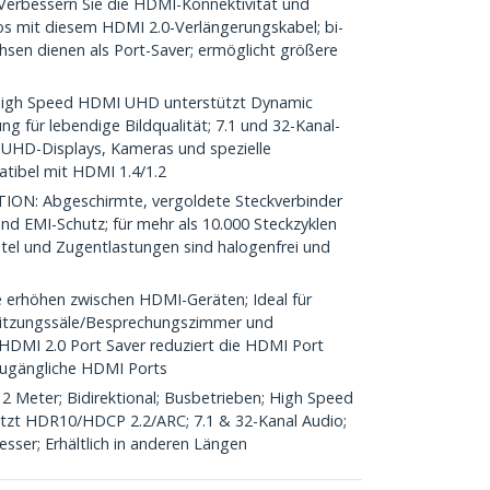
rbessern Sie die HDMI-Konnektivität und
os mit diesem HDMI 2.0-Verlängerungskabel; bi-
hsen dienen als Port-Saver; ermöglicht größere
igh Speed HDMI UHD unterstützt Dynamic
g für lebendige Bildqualität; 7.1 und 32-Kanal-
 UHD-Displays, Kameras und spezielle
tibel mit HDMI 1.4/1.2
: Abgeschirmte, vergoldete Steckverbinder
und EMI-Schutz; für mehr als 10.000 Steckzyklen
ntel und Zugentlastungen sind halogenfrei und
rhöhen zwischen HDMI-Geräten; Ideal für
Sitzungssäle/Besprechungszimmer und
 HDMI 2.0 Port Saver reduziert die HDMI Port
 zugängliche HDMI Ports
 Meter; Bidirektional; Busbetrieben; High Speed
ützt HDR10/HDCP 2.2/ARC; 7.1 & 32-Kanal Audio;
er; Erhältlich in anderen Längen