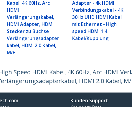
Kabel, 4K 60Hz, Arc
Adapter - 4k HDMI
HDMI
Verbindungskabel - 4K
Verlängerungskabel,
30Hz UHD HDMI Kabel
HDMI Adapter, HDMI
mit Ethernet - High
Stecker zu Buchse
speed HDMI 1.4
Verlängerungsadapter
Kabel/Kupplung
kabel, HDMI 2.0 Kabel,
M/F
High Speed HDMI Kabel, 4K 60Hz, Arc HDMI Ver
Verlängerungsadapterkabel, HDMI 2.0 Kabel, M/
ech.com
Kunden Support
chten
Knowledge Base
t
Treiber & Downloads
ns
Support FAQs
nangebote
Support
ät und Konformität
Garantiebestimmungen