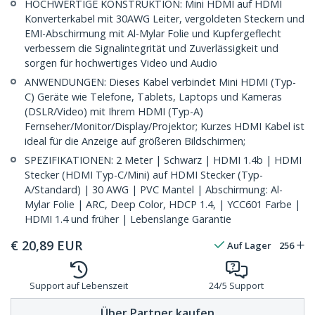
HOCHWERTIGE KONSTRUKTION: Mini HDMI auf HDMI
Konverterkabel mit 30AWG Leiter, vergoldeten Steckern und
EMI-Abschirmung mit Al-Mylar Folie und Kupfergeflecht
verbessern die Signalintegrität und Zuverlässigkeit und
sorgen für hochwertiges Video und Audio
ANWENDUNGEN: Dieses Kabel verbindet Mini HDMI (Typ-
C) Geräte wie Telefone, Tablets, Laptops und Kameras
(DSLR/Video) mit Ihrem HDMI (Typ-A)
Fernseher/Monitor/Display/Projektor; Kurzes HDMI Kabel ist
ideal für die Anzeige auf größeren Bildschirmen;
SPEZIFIKATIONEN: 2 Meter | Schwarz | HDMI 1.4b | HDMI
Stecker (HDMI Typ-C/Mini) auf HDMI Stecker (Typ-
A/Standard) | 30 AWG | PVC Mantel | Abschirmung: Al-
Mylar Folie | ARC, Deep Color, HDCP 1.4, | YCC601 Farbe |
HDMI 1.4 und früher | Lebenslange Garantie
€
20,89
EUR
Auf Lager
256
Support auf Lebenszeit
24/5 Support
Über Partner kaufen