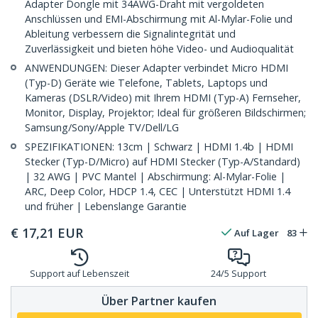
Adapter Dongle mit 34AWG-Draht mit vergoldeten
Anschlüssen und EMI-Abschirmung mit Al-Mylar-Folie und
Ableitung verbessern die Signalintegrität und
Zuverlässigkeit und bieten höhe Video- und Audioqualität
ANWENDUNGEN: Dieser Adapter verbindet Micro HDMI
(Typ-D) Geräte wie Telefone, Tablets, Laptops und
Kameras (DSLR/Video) mit Ihrem HDMI (Typ-A) Fernseher,
Monitor, Display, Projektor; Ideal für größeren Bildschirmen;
Samsung/Sony/Apple TV/Dell/LG
SPEZIFIKATIONEN: 13cm | Schwarz | HDMI 1.4b | HDMI
Stecker (Typ-D/Micro) auf HDMI Stecker (Typ-A/Standard)
| 32 AWG | PVC Mantel | Abschirmung: Al-Mylar-Folie |
ARC, Deep Color, HDCP 1.4, CEC | Unterstützt HDMI 1.4
und früher | Lebenslange Garantie
€
17,21
EUR
Auf Lager
83
Support auf Lebenszeit
24/5 Support
Über Partner kaufen