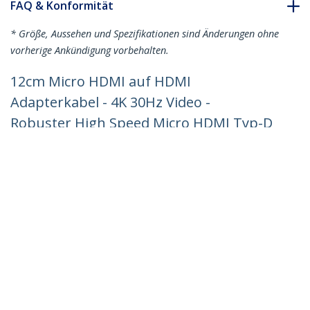
FAQ & Konformität
* Größe, Aussehen und Spezifikationen sind Änderungen ohne
vorherige Ankündigung vorbehalten.
12cm Micro HDMI auf HDMI
Adapterkabel - 4K 30Hz Video -
Robuster High Speed Micro HDMI Typ-D
auf HDMI 1.4
Konverter/Verbindungskabel - Ultra HD
HDMI Monitore & TVs - ARC M/F
Produkt-ID:
HDADFM5IN
Werden Sie ein Partner
Wo kaufen
StarTech.com
Nachrichten
Kontakt