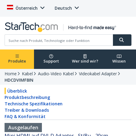
Österreich
Deutsch
Produkte
Support
Wer sind wir?
Wissen
Home
Kabel
Audio-Video Kabel
Videokabel Adapter
HDCDVIMF8IN
Überblick
Produktbeschreibung
Technische Spezifikationen
Treiber & Downloads
FAQ & Konformität
Ausgelaufen
Mini HDMI auf DVI-D Adapter - St/Bu - 20cm