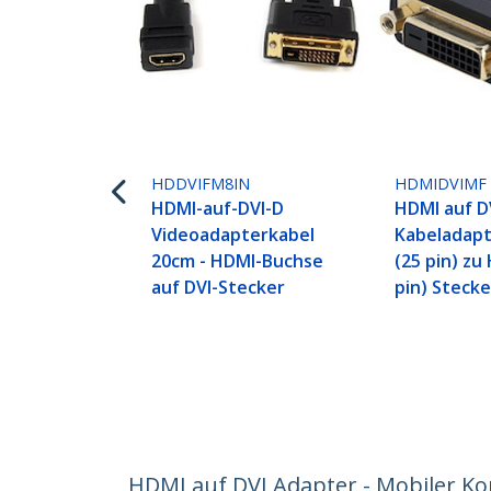
HDDVIFM8IN
HDMIDVIMF
HDMI-auf-DVI-D
HDMI auf D
Videoadapterkabel
Kabeladapt
20cm - HDMI-Buchse
(25 pin) zu
auf DVI-Stecker
pin) Steck
HDMI auf DVI Adapter - Mobiler Ko