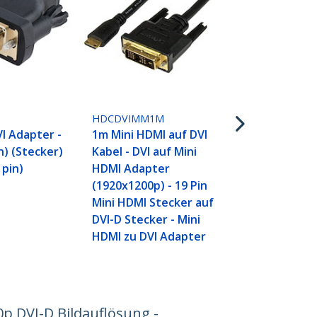
HDCDVIMM2
2m Mini HDM
Kabel - DVI 
HDMI Adapt
HDCDVIMM1M
(1920x1200p)
I Adapter -
1m Mini HDMI auf DVI
Mini HDMI S
n) (Stecker)
Kabel - DVI auf Mini
DVI-D Stecke
 pin)
HDMI Adapter
HDMI zu DVI
(1920x1200p) - 19 Pin
Mini HDMI Stecker auf
DVI-D Stecker - Mini
HDMI zu DVI Adapter
p DVI-D Bildauflösung -