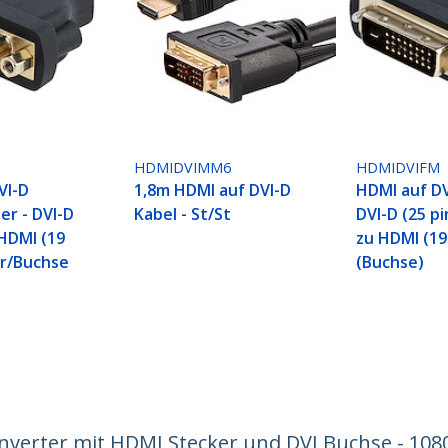
HDMIDVIMM6
HDMIDVIFM
VI-D
1,8m HDMI auf DVI-D
HDMI auf DV
er - DVI-D
Kabel - St/St
DVI-D (25 pi
 HDMI (19
zu HDMI (19
er/Buchse
(Buchse)
nverter mit HDMI Stecker und DVI Buchse - 1080