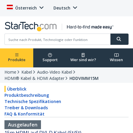
Österreich
Deutsch
Produkte
Support
Wer sind wir?
Wissen
Home
Kabel
Audio-Video Kabel
HDMI® Kabel & HDMI Adapter
HDDVIMM15M
Überblick
Produktbeschreibung
Technische Spezifikationen
Treiber & Downloads
FAQ & Konformität
Ausgelaufen
15m HDMI auf DVI-D Kabel (St/St)