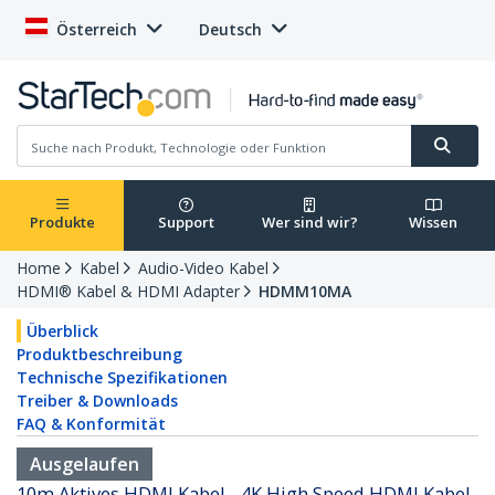
Österreich
Deutsch
Produkte
Support
Wer sind wir?
Wissen
Home
Kabel
Audio-Video Kabel
HDMI® Kabel & HDMI Adapter
HDMM10MA
Überblick
Produktbeschreibung
Technische Spezifikationen
Treiber & Downloads
FAQ & Konformität
Ausgelaufen
10m Aktives HDMI Kabel - 4K High Speed HDMI Kabel