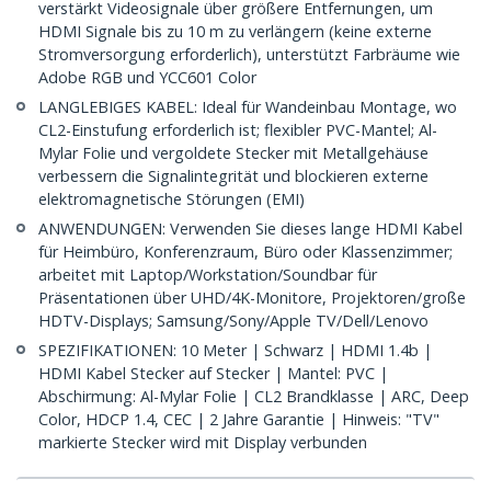
verstärkt Videosignale über größere Entfernungen, um
HDMI Signale bis zu 10 m zu verlängern (keine externe
Stromversorgung erforderlich), unterstützt Farbräume wie
Adobe RGB und YCC601 Color
LANGLEBIGES KABEL: Ideal für Wandeinbau Montage, wo
CL2-Einstufung erforderlich ist; flexibler PVC-Mantel; Al-
Mylar Folie und vergoldete Stecker mit Metallgehäuse
verbessern die Signalintegrität und blockieren externe
elektromagnetische Störungen (EMI)
ANWENDUNGEN: Verwenden Sie dieses lange HDMI Kabel
für Heimbüro, Konferenzraum, Büro oder Klassenzimmer;
arbeitet mit Laptop/Workstation/Soundbar für
Präsentationen über UHD/4K-Monitore, Projektoren/große
HDTV-Displays; Samsung/Sony/Apple TV/Dell/Lenovo
SPEZIFIKATIONEN: 10 Meter | Schwarz | HDMI 1.4b |
HDMI Kabel Stecker auf Stecker | Mantel: PVC |
Abschirmung: Al-Mylar Folie | CL2 Brandklasse | ARC, Deep
Color, HDCP 1.4, CEC | 2 Jahre Garantie | Hinweis: "TV"
markierte Stecker wird mit Display verbunden