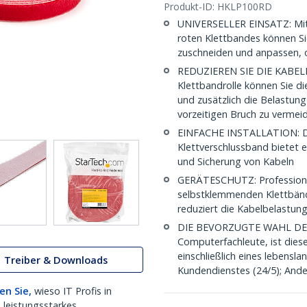
Produkt-ID:
HKLP100RD
UNIVERSELLER EINSATZ: Mit 
roten Klettbandes können S
zuschneiden und anpassen, 
REDUZIEREN SIE DIE KABELBE
Klettbandrolle können Sie di
und zusätzlich die Belastun
vorzeitigen Bruch zu vermei
EINFACHE INSTALLATION: Die
Klettverschlussband bietet 
und Sicherung von Kabeln
GERÄTESCHUTZ: Professione
selbstklemmenden Klettbänd
reduziert die Kabelbelastun
DIE BEVORZUGTE WAHL DES IT
Computerfachleute, ist diese 
einschließlich eines lebens
Treiber & Downloads
Kundendienstes (24/5); Ander
en Sie,
wieso IT Profis in
 leistungsstarkes