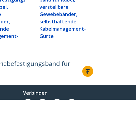
verstellbar
bel,
verstellbare
Gewebebän
e
Gewebebänder,
selbsthafte
der,
selbsthaftende
Kabelmanag
ende
Kabelmanagement-
Gurte
gement-
Gurte
triebefestigungsband für
Verbinden