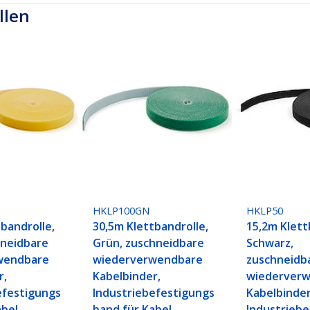
llen
HKLP100GN
HKLP50
bandrolle,
30,5m Klettbandrolle,
15,2m Klett
hneidbare
Grün, zuschneidbare
Schwarz,
wendbare
wiederverwendbare
zuschneidb
r,
Kabelbinder,
wiederver
efestigungs
Industriebefestigungs
Kabelbinder
bel,
band für Kabel,
Industrieb