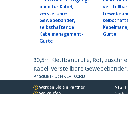
band für Kabel,
verstellba
verstellbare
Gewebebän
Gewebebänder,
selbsthaft
selbsthaftende
Kabelmana
Kabelmanagement-
Gurte
Gurte
30,5m Klettbandrolle, Rot, zuschn
Kabel, verstellbare Gewebebände
Produkt-ID:
HKLP100RD
Werden Sie ein Partner
StarT
Wo kaufen
Nachri
Kontak
Über u
Stelle
Qualit
Blog