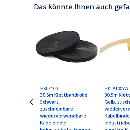
Das könnte Ihnen auch gefa
HKLP100
HKLP100YW
30,5m Klettbandrolle,
30,5m Klett
Schwarz,
Gelb, zusc
zuschneidbare
wiederver
wiederverwendbare
Kabelbinde
Kabelbinder,
Industrieb
Industriebefestigungs
band für Ka