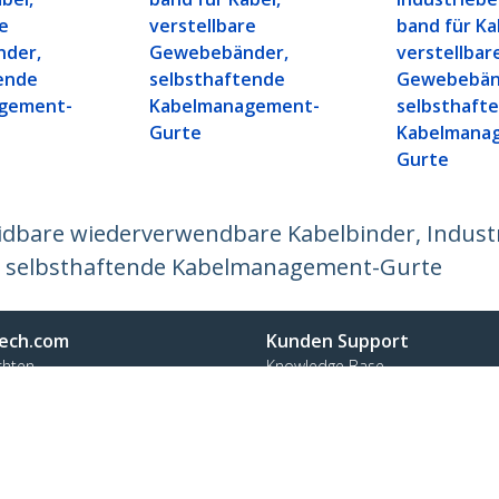
re
verstellbare
band für Ka
der,
Gewebebänder,
verstellbar
ende
selbsthaftende
Gewebebän
gement-
Kabelmanagement-
selbsthaft
Gurte
Kabelmana
Gurte
eidbare wiederverwendbare Kabelbinder, Indus
r, selbsthaftende Kabelmanagement-Gurte
ech.com
Kunden Support
chten
Knowledge Base
t
Treiber & Downloads
ns
Support FAQs
nangebote
Support
ät und Konformität
Garantiebestimmungen