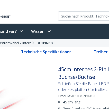
sind wir?
Wissen
stromkabel - Intern
IDC2PIN18
Technische Spezifikationen
Treiber
45cm internes 2-Pin
Buchse/Buchse
Schließen Sie die Panel-LED
oder Festplatten-Controller a
Produkt-ID:
IDC2PIN18
45 cm lang
Zwei 2-polige IDC-Hauptpla