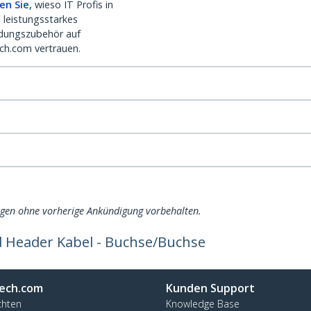
en Sie,
wieso IT Profis in
 leistungsstarkes
dungszubehör auf
ch.com vertrauen.
ngen ohne vorherige Ankündigung vorbehalten.
d Header Kabel - Buchse/Buchse
ech.com
Kunden Support
chten
Knowledge Base