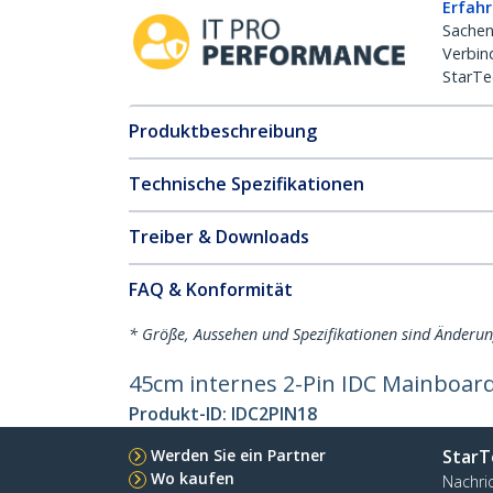
Erfahr
Sachen
Verbin
StarTe
Produktbeschreibung
Technische Spezifikationen
Treiber & Downloads
FAQ & Konformität
* Größe, Aussehen und Spezifikationen sind Änderu
45cm internes 2-Pin IDC Mainboar
Produkt-ID:
IDC2PIN18
Werden Sie ein Partner
StarT
Wo kaufen
Nachri