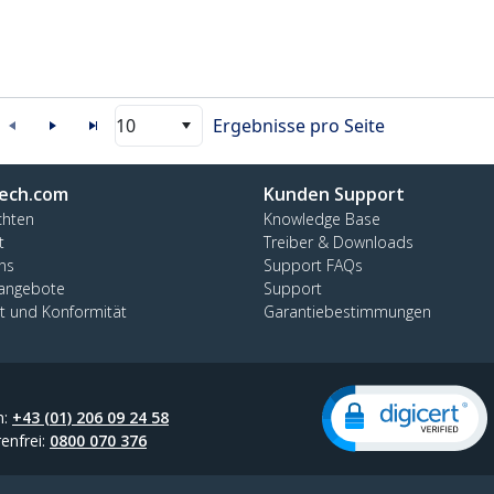
10
Ergebnisse pro Seite
ech.com
Kunden Support
chten
Knowledge Base
t
Treiber & Downloads
ns
Support FAQs
nangebote
Support
ät und Konformität
Garantiebestimmungen
n:
+43 (01) 206 09 24 58
enfrei:
0800 070 376