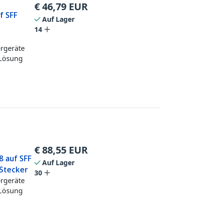
€
46,79
EUR
f SFF
Auf Lager
14
ergeräte
 Lösung
€
88,55
EUR
8 auf SFF
Auf Lager
/Stecker
30
ergeräte
 Lösung