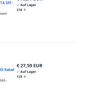
ATA SFF-
Auf Lager
216
einem
€
27,59
EUR
SAS Kabel
Auf Lager
125
 SAS-