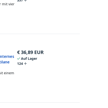
357
 mit vier
€
36,89
EUR
Internes
Auf Lager
tilane
124
mit einem