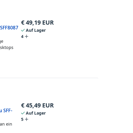
€
49,19
EUR
 SFF8087
Auf Lager
4
ge
esktops
€
45,49
EUR
u SFF-
Auf Lager
5
an ein