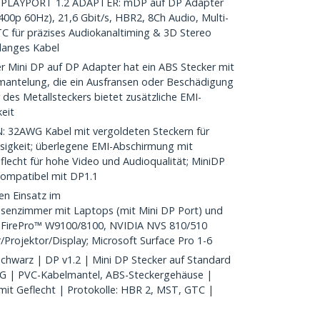
PLAYPORT 1.2 ADAPTER: mDP auf DP Adapter
400p 60Hz), 21,6 Gbit/s, HBR2, 8Ch Audio, Multi-
C für präzises Audiokanaltiming & 3D Stereo
langes Kabel
Mini DP auf DP Adapter hat ein ABS Stecker mit
ntelung, die ein Ausfransen oder Beschädigung
r des Metallsteckers bietet zusätzliche EMI-
eit
2AWG Kabel mit vergoldeten Steckern für
ssigkeit; überlegene EMI-Abschirmung mit
flecht für hohe Video und Audioqualität; MiniDP
kompatibel mit DP1.1
n Einsatz im
ssenzimmer mit Laptops (mit Mini DP Port) und
 FirePro™ W9100/8100, NVIDIA NVS 810/510
Projektor/Display; Microsoft Surface Pro 1-6
hwarz | DP v1.2 | Mini DP Stecker auf Standard
G | PVC-Kabelmantel, ABS-Steckergehäuse |
 mit Geflecht | Protokolle: HBR 2, MST, GTC |