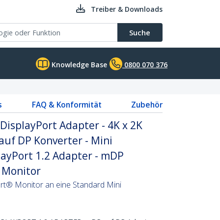
Treiber & Downloads
Suche
Knowledge Base
0800 070 376
s
FAQ & Konformität
Zubehör
 DisplayPort Adapter - 4K x 2K
auf DP Konverter - Mini
layPort 1.2 Adapter - mDP
 Monitor
ort® Monitor an eine Standard Mini