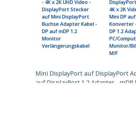
- 4K x 2K UHD Video -
DisplayPor
DisplayPort Stecker
4K x 2K Vid
auf Mini DisplayPort
Mini DP au
Buchse Adapter Kabel -
Konverter 
DP auf mDP 1.2
DP 1.2 Ada
Monitor
PC/Comput
Verlängerungskabel
Monitor/Bil
M/F
Mini DisplayPort auf DisplayPort A
auf DisplayPort 1.2 Adapter - mD
Produkt-ID:
MDP2DPMF6IN
Werden Sie ein Partner
StarT
Wo kaufen
Nachri
Kontak
Über u
Stelle
Qualit