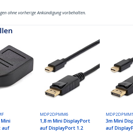
ngen ohne vorherige Ankündigung vorbehalten.
llen
MF
MDP2DPMM6
MDP2DPMM
Mini
1,8 m Mini DisplayPort
3m Mini Dis
t auf
auf DisplayPort 1.2
auf Display