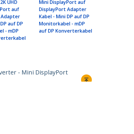
DisplayPort
Mini DisplayPort auf
x 2K UHD
Kabel - Mini
DisplayPort Adapter
yPort auf
Monitorkabe
Kabel - Mini DP auf DP
t Adapter
auf DP Konv
Monitorkabel - mDP
i DP auf DP
auf DP Konverterkabel
el - mDP
verterkabel
erter - Mini DisplayPort
Verbinden