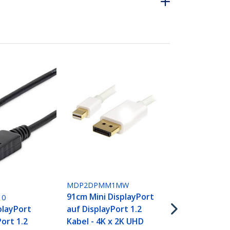
MDP2DPMM
2m Mini Dis
MDP2DPMM1MW
auf DisplayP
91cm Mini DisplayPort
10
Kabel - 4K x
auf DisplayPort 1.2
playPort
Mini Display
Kabel - 4K x 2K UHD
Port 1.2