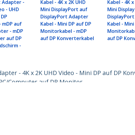
t Adapter -
Kabel - 4K x 2K UHD
Kabel - 4K 
eo - UHD
Mini DisplayPort auf
Mini Displa
f DP
DisplayPort Adapter
DisplayPor
- mDP auf
Kabel - Mini DP auf DP
Kabel - Min
pter - mDP
Monitorkabel - mDP
Monitorkab
er auf DP
auf DP Konverterkabel
auf DP Kon
dschirm -
dapter - 4K x 2K UHD Video - Mini DP auf DP Konv
P PC/Computer auf DP Monitor
ech.com
Kunden Support
chten
Knowledge Base
t
Treiber & Downloads
ns
Support FAQs
nangebote
Support
ät und Konformität
Garantiebestimmungen