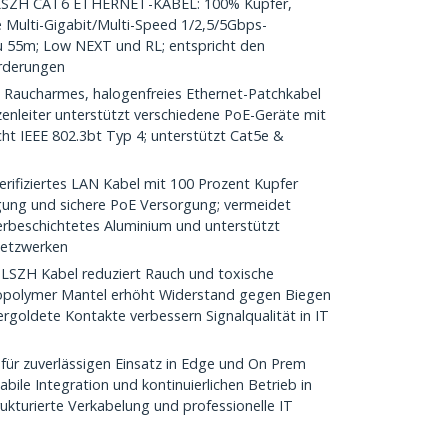
ZH CAT6 ETHERNET-KABEL: 100% Kupfer,
ie Multi-Gigabit/Multi-Speed 1/2,5/5Gbps-
u 55m; Low NEXT und RL; entspricht den
rderungen
Raucharmes, halogenfreies Ethernet-Patchkabel
zenleiter unterstützt verschiedene PoE-Geräte mit
cht IEEE 802.3bt Typ 4; unterstützt Cat5e &
ifiziertes LAN Kabel mit 100 Prozent Kupfer
gung und sichere PoE Versorgung; vermeidet
rbeschichtetes Aluminium und unterstützt
 Netzwerken
ZH Kabel reduziert Rauch und toxische
Copolymer Mantel erhöht Widerstand gegen Biegen
rgoldete Kontakte verbessern Signalqualität in IT
für zuverlässigen Einsatz in Edge und On Prem
ile Integration und kontinuierlichen Betrieb in
ukturierte Verkabelung und professionelle IT