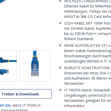
HOCHLEISTUNGSFÄHIGES LS
Ethernet-Kabel für fehlerfre
Verbindungen; 10Gbps bis z
ANSI/TIA-568-2.D Cat6 Anfo
LSZH KABEL MIT 100W PoE: 
mit 24 AWG-Kabel, Kupferlit
bis zu 100 W PoE++; entspri
frühere Standards
REINE KUPFERLEITER: ETL ver
bietet stabile Datenübertra
Einschränkungen durch kupfe
zuverlässigen Betrieb in IT
ROBUSTE KONSTRUKTION: LS
Emissionen bei Hitze; EVA 
und Ausfransen; 50 Mikron ve
Netzwerken
IT PROFIS WAHL: Entwickelt 
Treiber & Downloads
Umgebungen; unterstützt stab
Netzwerken; geeignet für str
en Sie,
wieso IT Profis in
Infrastruktur
 leistungsstarkes