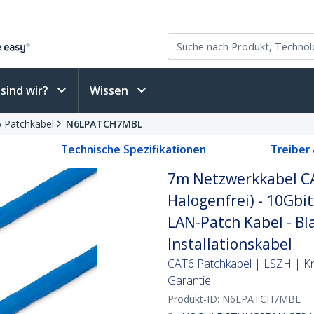
sind wir?
Wissen
6 Patchkabel
N6LPATCH7MBL
Technische Spezifikationen
Treiber
7m Netzwerkkabel CA
Halogenfrei) - 10Gb
LAN-Patch Kabel - Bl
Installationskabel
CAT6 Patchkabel | LSZH | K
Garantie
Produkt-ID:
N6LPATCH7MBL