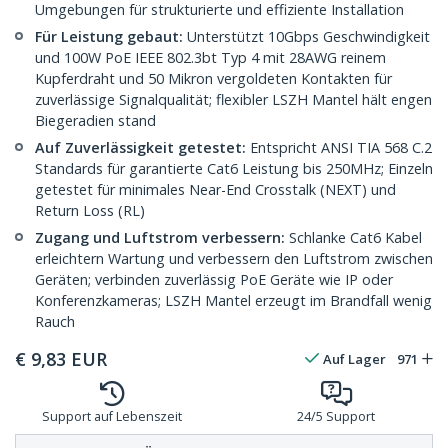
Umgebungen für strukturierte und effiziente Installation
Für Leistung gebaut:
Unterstützt 10Gbps Geschwindigkeit
und 100W PoE IEEE 802.3bt Typ 4 mit 28AWG reinem
Kupferdraht und 50 Mikron vergoldeten Kontakten für
zuverlässige Signalqualität; flexibler LSZH Mantel hält engen
Biegeradien stand
Auf Zuverlässigkeit getestet:
Entspricht ANSI TIA 568 C.2
Standards für garantierte Cat6 Leistung bis 250MHz; Einzeln
getestet für minimales Near-End Crosstalk (NEXT) und
Return Loss (RL)
Zugang und Luftstrom verbessern:
Schlanke Cat6 Kabel
erleichtern Wartung und verbessern den Luftstrom zwischen
Geräten; verbinden zuverlässig PoE Geräte wie IP oder
Konferenzkameras; LSZH Mantel erzeugt im Brandfall wenig
Rauch
€
9,83
EUR
Auf Lager
971
Support auf Lebenszeit
24/5 Support