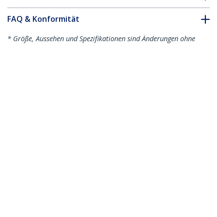
FAQ & Konformität
* Größe, Aussehen und Spezifikationen sind Änderungen ohne
vorherige Ankündigung vorbehalten.
Das könnte Ihnen auch gefallen
N6PAT100CMGRS
N6PAT100CMBLS
1 m Cat6-Kabel -
1 m Cat6-Kabel -
Schlank - Snagless
Schlank - Snagless
RJ45-Anschlüsse -
RJ45-Anschlüsse -
Grau
Blau