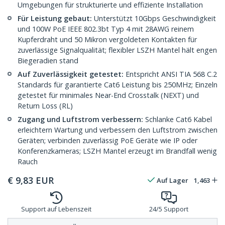
Umgebungen für strukturierte und effiziente Installation
Für Leistung gebaut:
Unterstützt 10Gbps Geschwindigkeit
und 100W PoE IEEE 802.3bt Typ 4 mit 28AWG reinem
Kupferdraht und 50 Mikron vergoldeten Kontakten für
zuverlässige Signalqualität; flexibler LSZH Mantel hält engen
Biegeradien stand
Auf Zuverlässigkeit getestet:
Entspricht ANSI TIA 568 C.2
Standards für garantierte Cat6 Leistung bis 250MHz; Einzeln
getestet für minimales Near-End Crosstalk (NEXT) und
Return Loss (RL)
Zugang und Luftstrom verbessern:
Schlanke Cat6 Kabel
erleichtern Wartung und verbessern den Luftstrom zwischen
Geräten; verbinden zuverlässig PoE Geräte wie IP oder
Konferenzkameras; LSZH Mantel erzeugt im Brandfall wenig
Rauch
€
9,83
EUR
Auf Lager
1,463
Support auf Lebenszeit
24/5 Support