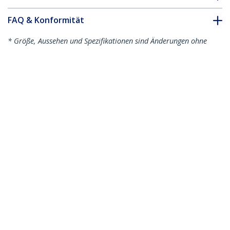
FAQ & Konformität
* Größe, Aussehen und Spezifikationen sind Änderungen ohne
vorherige Ankündigung vorbehalten.
Das könnte Ihnen auch gefallen
N6PAT100CMGRS
N6PAT100CMBKS
1 m Cat6-Kabel -
1 m Cat6-Kabel -
Schlank - Snagless
Schlank - Snagless
RJ45-Anschlüsse -
RJ45-Anschlüsse -
Grau
Schwarz