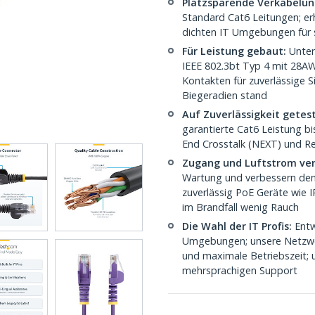
Platzsparende Verkabelun
Standard Cat6 Leitungen; erhö
dichten IT Umgebungen für st
Für Leistung gebaut:
Unter
IEEE 802.3bt Typ 4 mit 28A
Kontakten für zuverlässige S
Biegeradien stand
Auf Zuverlässigkeit getes
garantierte Cat6 Leistung bi
End Crosstalk (NEXT) und Re
Zugang und Luftstrom ver
Wartung und verbessern den
zuverlässig PoE Geräte wie 
im Brandfall wenig Rauch
Die Wahl der IT Profis:
Entw
Umgebungen; unsere Netzwerk
und maximale Betriebszeit; 
mehrsprachigen Support