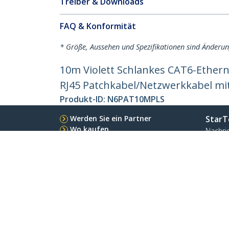
Treiber & Downloads
FAQ & Konformität
* Größe, Aussehen und Spezifikationen sind Änderu
10m Violett Schlankes CAT6-Ethern
RJ45 Patchkabel/Netzwerkkabel mi
Produkt-ID:
N6PAT10MPLS
Werden Sie ein Partner
StarT
Wo kaufen
Nachri
Kontak
Über u
Stelle
Qualit
Blog
StarTech.com Ltd.
Celsiusweg 16
Telefo