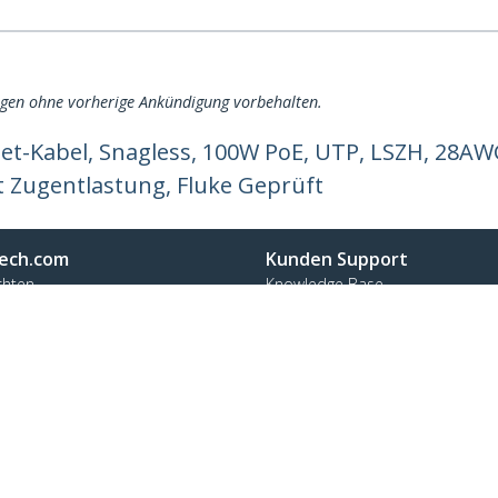
ngen ohne vorherige Ankündigung vorbehalten.
et-Kabel, Snagless, 100W PoE, UTP, LSZH, 28A
t Zugentlastung, Fluke Geprüft
ech.com
Kunden Support
chten
Knowledge Base
t
Treiber & Downloads
ns
Support FAQs
nangebote
Support
ät und Konformität
Garantiebestimmungen
n:
+43 (01) 206 09 24 58