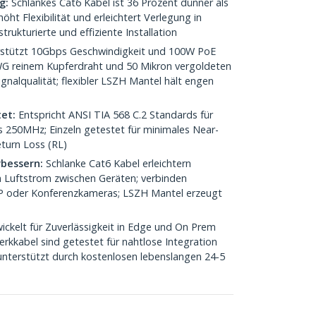
g:
Schlankes Cat6 Kabel ist 36 Prozent dünner als
ht Flexibilität und erleichtert Verlegung in
rukturierte und effiziente Installation
stützt 10Gbps Geschwindigkeit und 100W PoE
WG reinem Kupferdraht und 50 Mikron vergoldeten
ignalqualität; flexibler LSZH Mantel hält engen
tet:
Entspricht ANSI TIA 568 C.2 Standards für
s 250MHz; Einzeln getestet für minimales Near-
turn Loss (RL)
bessern:
Schlanke Cat6 Kabel erleichtern
 Luftstrom zwischen Geräten; verbinden
IP oder Konferenzkameras; LSZH Mantel erzeugt
ickelt für Zuverlässigkeit in Edge und On Prem
kabel sind getestet für nahtlose Integration
unterstützt durch kostenlosen lebenslangen 24-5