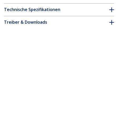
Technische Spezifikationen
Treiber & Downloads
FAQ & Konformität
* Größe, Aussehen und Spezifikationen sind Änderungen ohne
vorherige Ankündigung vorbehalten.
15m Graues Schlankes CAT6-Ethernet-
Kabel, Snagless, 100W PoE, UTP, LSZH,
28AWG Reines Kupfer, Dünne RJ45
Patchkabel/Netzwerkkabel mit
Zugentlastung, Fluke Geprüft
Produkt-ID:
N6PAT15MGRS
Werden Sie ein Partner
Wo kaufen