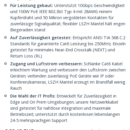
Für Leistung gebaut:
Unterstützt 10Gbps Geschwindigkeit
und 100W PoE IEEE 802.3bt Typ 4 mit 28AWG reinem
Kupferdraht und 50 Mikron vergoldeten Kontakten für
zuverlässige Signalqualität; flexibler LSZH Mantel hält engen
Biegeradien stand
Auf Zuverlässigkeit getestet:
Entspricht ANSI TIA 568 C.2
Standards für garantierte Cat6 Leistung bis 250MHz; Einzeln
getestet für minimales Near-End Crosstalk (NEXT) und
Return Loss (RL)
Zugang und Luftstrom verbessern:
Schlanke Cat6 Kabel
erleichtern Wartung und verbessern den Luftstrom zwischen
Geräten; verbinden zuverlässig PoE Geräte wie IP oder
Konferenzkameras; LSZH Mantel erzeugt im Brandfall wenig
Rauch
Die Wahl der IT Profis:
Entwickelt für Zuverlässigkeit in
Edge und On Prem Umgebungen; unsere Netzwerkkabel
sind getestet für nahtlose Integration und maximale
Betriebszeit; unterstützt durch kostenlosen lebenslangen
24-5 mehrsprachigen Support