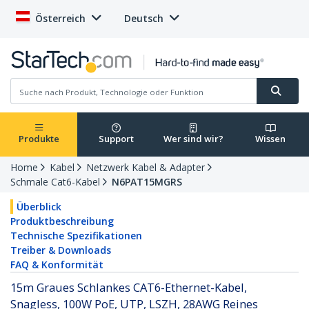
Österreich
Deutsch
Produkte
Support
Wer sind wir?
Wissen
Home
Kabel
Netzwerk Kabel & Adapter
Schmale Cat6-Kabel
N6PAT15MGRS
Überblick
Produktbeschreibung
Technische Spezifikationen
Treiber & Downloads
FAQ & Konformität
15m Graues Schlankes CAT6-Ethernet-Kabel,
Snagless, 100W PoE, UTP, LSZH, 28AWG Reines