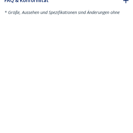
FAQ & Konformität
* Größe, Aussehen und Spezifikationen sind Änderungen ohne
vorherige Ankündigung vorbehalten.
Das könnte Ihnen auch gefallen
N6PAT300CMBKS
N6PAT300CMGRS
3 m Cat6-Kabel -
3 m Cat6-Kabel -
Schlank - Snagless
Schlank - Snagless
RJ45-Anschlüsse -
RJ45-Anschlüsse -
Schwarz
Grau
3 m Cat6-Kabel - Schlank - Snagless