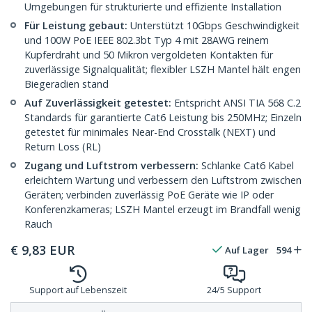
Umgebungen für strukturierte und effiziente Installation
Für Leistung gebaut:
Unterstützt 10Gbps Geschwindigkeit
und 100W PoE IEEE 802.3bt Typ 4 mit 28AWG reinem
Kupferdraht und 50 Mikron vergoldeten Kontakten für
zuverlässige Signalqualität; flexibler LSZH Mantel hält engen
Biegeradien stand
Auf Zuverlässigkeit getestet:
Entspricht ANSI TIA 568 C.2
Standards für garantierte Cat6 Leistung bis 250MHz; Einzeln
getestet für minimales Near-End Crosstalk (NEXT) und
Return Loss (RL)
Zugang und Luftstrom verbessern:
Schlanke Cat6 Kabel
erleichtern Wartung und verbessern den Luftstrom zwischen
Geräten; verbinden zuverlässig PoE Geräte wie IP oder
Konferenzkameras; LSZH Mantel erzeugt im Brandfall wenig
Rauch
€
9,83
EUR
Auf Lager
594
Support auf Lebenszeit
24/5 Support