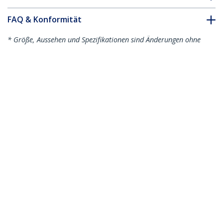
FAQ & Konformität
* Größe, Aussehen und Spezifikationen sind Änderungen ohne
vorherige Ankündigung vorbehalten.
Das könnte Ihnen auch gefallen
N6PAT50CMGRS
N6PAT50CMBLS
0,5 m Cat6-Kabel -
0,5 m Cat6-Kabel -
Schlank - Snagless
Schlank - Snagless
RJ45-Anschlüsse -
RJ45-Anschlüsse -
Grau
Blau