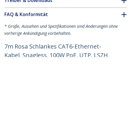
Treiber & Downloads
FAQ & Konformität
* Größe, Aussehen und Spezifikationen sind Änderungen ohne
vorherige Ankündigung vorbehalten.
7m Rosa Schlankes CAT6-Ethernet-
Kabel, Snagless, 100W PoE, UTP, LSZH,
28AWG Reines Kupfer, Dünne RJ45
Patchkabel/Netzwerkkabel mit
Zugentlastung, Fluke Geprüft
Produkt-ID:
N6PAT7MPKS
Werden Sie ein Partner
Wo kaufen
StarTech.com
Nachrichten
Kontakt