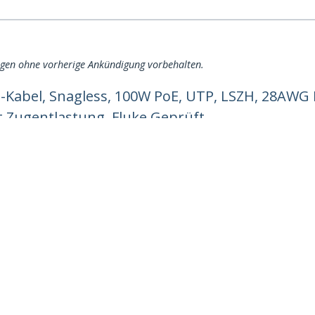
ngen ohne vorherige Ankündigung vorbehalten.
-Kabel, Snagless, 100W PoE, UTP, LSZH, 28AWG
t Zugentlastung, Fluke Geprüft
ech.com
Kunden Support
chten
Knowledge Base
t
Treiber & Downloads
ns
Support FAQs
nangebote
Support
ät und Konformität
Garantiebestimmungen
n:
+43 (01) 206 09 24 58