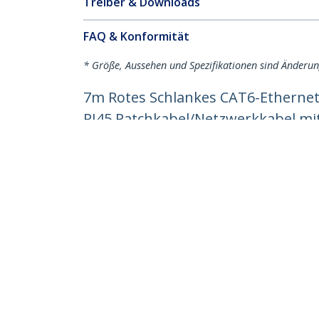
Treiber & Downloads
FAQ & Konformität
* Größe, Aussehen und Spezifikationen sind Änderu
7m Rotes Schlankes CAT6-Ethernet
RJ45 Patchkabel/Netzwerkkabel mi
Produkt-ID:
N6PAT7MRDS
Werden Sie ein Partner
StarT
Wo kaufen
Nachri
Kontak
Über u
Stelle
Qualit
Blog
StarTech.com Ltd.
Celsiusweg 16
Telefo