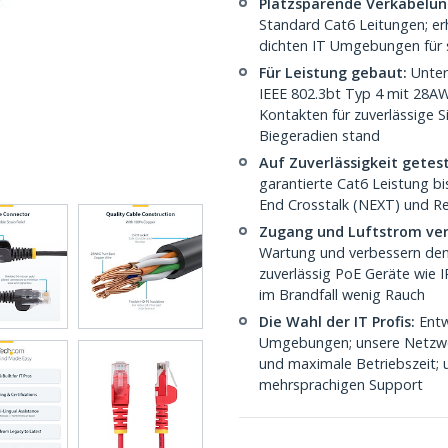
Platzsparende Verkabelun
Standard Cat6 Leitungen; erhö
dichten IT Umgebungen für st
Für Leistung gebaut:
Unter
IEEE 802.3bt Typ 4 mit 28A
Kontakten für zuverlässige S
Biegeradien stand
Auf Zuverlässigkeit getes
garantierte Cat6 Leistung bi
End Crosstalk (NEXT) und Re
Zugang und Luftstrom ver
Wartung und verbessern den
zuverlässig PoE Geräte wie 
im Brandfall wenig Rauch
Die Wahl der IT Profis:
Entw
Umgebungen; unsere Netzwerk
und maximale Betriebszeit; 
mehrsprachigen Support