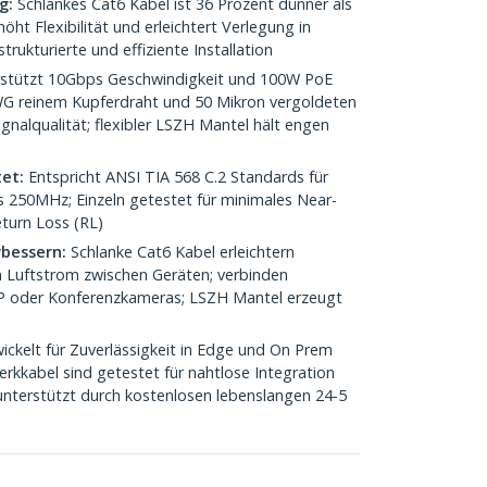
g:
Schlankes Cat6 Kabel ist 36 Prozent dünner als
ht Flexibilität und erleichtert Verlegung in
rukturierte und effiziente Installation
stützt 10Gbps Geschwindigkeit und 100W PoE
WG reinem Kupferdraht und 50 Mikron vergoldeten
ignalqualität; flexibler LSZH Mantel hält engen
tet:
Entspricht ANSI TIA 568 C.2 Standards für
s 250MHz; Einzeln getestet für minimales Near-
turn Loss (RL)
bessern:
Schlanke Cat6 Kabel erleichtern
 Luftstrom zwischen Geräten; verbinden
IP oder Konferenzkameras; LSZH Mantel erzeugt
ickelt für Zuverlässigkeit in Edge und On Prem
kabel sind getestet für nahtlose Integration
unterstützt durch kostenlosen lebenslangen 24-5