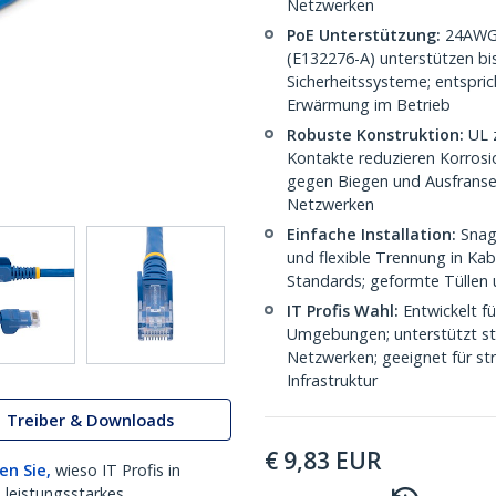
Netzwerken
PoE Unterstützung:
24AWG K
(E132276-A) unterstützen bi
Sicherheitssysteme; entspri
Erwärmung im Betrieb
Robuste Konstruktion:
UL z
Kontakte reduzieren Korrosi
gegen Biegen und Ausfransen
Netzwerken
Einfache Installation:
Snagl
und flexible Trennung in Ka
Standards; geformte Tüllen 
IT Profis Wahl:
Entwickelt f
Umgebungen; unterstützt stab
Netzwerken; geeignet für str
Infrastruktur
Treiber & Downloads
€
9,83
EUR
en Sie,
wieso IT Profis in
 leistungsstarkes