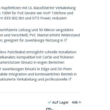
upferlitzen mit UL klassifizierter Verkabelung
s 100W für PoE Geräte wie VoIP Telefone und
cht IEEE 802.3bt und DTE Power; reduziert
ertifizierte Leitung und 50 Mikron vergoldete
on und Verschleiß; PVC Mantel erhöht Widerstand
; geeignet für zuverlässige Nutzung in IT
ess Patchkabel ermöglicht schnelle Installation
belkanälen; kompatibel mit Cat5e und früheren
unterstützen Einsatz in engen Bereichen
ür zuverlässigen Einsatz in Edge und On Prem
ile Integration und kontinuierlichen Betrieb in
ukturierte Verkabelung und professionelle IT
Auf Lager
446