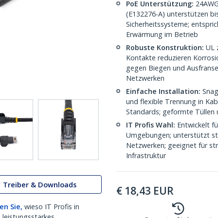
PoE Unterstützung:
24AWG K
(E132276-A) unterstützen bi
Sicherheitssysteme; entspri
Erwärmung im Betrieb
Robuste Konstruktion:
UL z
Kontakte reduzieren Korrosi
gegen Biegen und Ausfransen
Netzwerken
Einfache Installation:
Snagl
und flexible Trennung in Ka
Standards; geformte Tüllen 
IT Profis Wahl:
Entwickelt f
Umgebungen; unterstützt stab
Netzwerken; geeignet für str
Infrastruktur
Treiber & Downloads
€
18,43
EUR
en Sie,
wieso IT Profis in
 leistungsstarkes