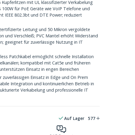
upferlitzen mit UL klassifizierter Verkabelung
s 100W für PoE Geräte wie VoIP Telefone und
cht IEEE 802.3bt und DTE Power; reduziert
ertifizierte Leitung und 50 Mikron vergoldete
on und Verschleiß; PVC Mantel erhöht Widerstand
; geeignet für zuverlässige Nutzung in IT
ess Patchkabel ermöglicht schnelle Installation
belkanälen; kompatibel mit Cat5e und früheren
unterstützen Einsatz in engen Bereichen
ür zuverlässigen Einsatz in Edge und On Prem
ile Integration und kontinuierlichen Betrieb in
ukturierte Verkabelung und professionelle IT
Auf Lager
577