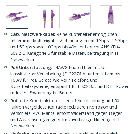
Cat6 Netzwerkkabel:
Reine Kupferleiter ermöglichen
fehlerarme Multi Gigabit Verbindungen mit 1Gbps, 2,5Gbps
und 5Gbps sowie 10Gbps bis 49m; entspricht ANSI/TIA-
568.2-D Kategorie 6 für stabile Datenübertragung in IT
Netzwerken
PoE Unterstützung:
24AWG Kupferlitzen mit UL
klassifizierter Verkabelung (E132276-A) unterstützen bis
100W für PoE Geräte wie VoIP Telefone und
Sicherheitssysteme; entspricht IEEE 802.3bt und DTE Power;
reduziert Erwärmung im Betrieb
Robuste Konstruktion:
UL zertifizierte Leitung und 50
Mikron vergoldete Kontakte reduzieren Korrosion und
Verschleiß; PVC Mantel erhöht Widerstand gegen Biegen
und Ausfransen; geeignet für zuverlässige Nutzung in IT
Netzwerken
Einfache Installation:
Snagless Patchkabel ermöglicht