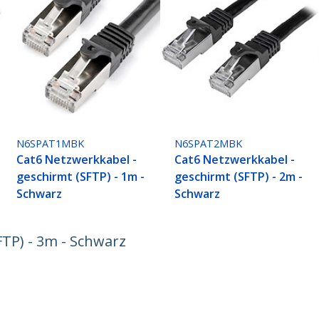
N6SPAT1MBK
N6SPAT2MBK
Cat6 Netzwerkkabel -
Cat6 Netzwerkkabel -
geschirmt (SFTP) - 1m -
geschirmt (SFTP) - 2m -
Schwarz
Schwarz
FTP) - 3m - Schwarz
ech.com
Kunden Support
chten
Knowledge Base