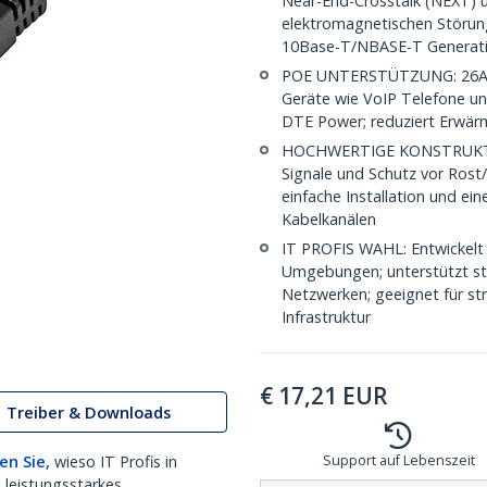
Near-End-Crosstalk (NEXT) 
elektromagnetischen Störung
10Base-T/NBASE-T Generat
POE UNTERSTÜTZUNG: 26AWG 
Geräte wie VoIP Telefone un
DTE Power; reduziert Erwärm
HOCHWERTIGE KONSTRUKTION:
Signale und Schutz vor Rost/
einfache Installation und ei
Kabelkanälen
IT PROFIS WAHL: Entwickelt 
Umgebungen; unterstützt stab
Netzwerken; geeignet für str
Infrastruktur
€
17,21
EUR
Treiber & Downloads
en Sie,
wieso IT Profis in
Support auf Lebenszeit
 leistungsstarkes