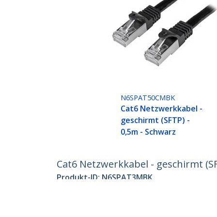
N6SPAT50CMBK
Cat6 Netzwerkkabel -
geschirmt (SFTP) -
0,5m - Schwarz
Cat6 Netzwerkkabel - geschirmt (S
Produkt-ID:
N6SPAT3MBK
Werden Sie ein Partner
StarT
Wo kaufen
Nachri