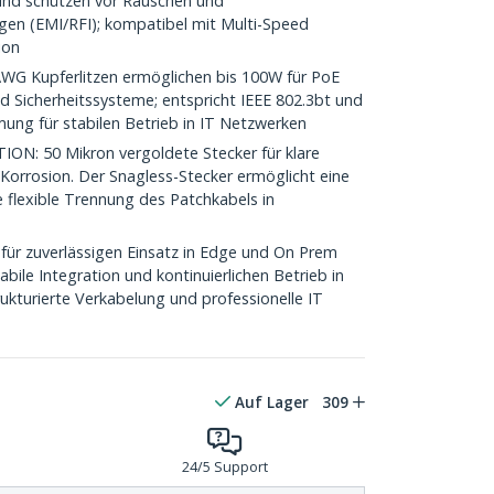
und schützen vor Rauschen und
en (EMI/RFI); kompatibel mit Multi-Speed
ion
Kupferlitzen ermöglichen bis 100W für PoE
d Sicherheitssysteme; entspricht IEEE 802.3bt und
ung für stabilen Betrieb in IT Netzwerken
 50 Mikron vergoldete Stecker für klare
Korrosion. Der Snagless-Stecker ermöglicht eine
ne flexible Trennung des Patchkabels in
für zuverlässigen Einsatz in Edge und On Prem
ile Integration und kontinuierlichen Betrieb in
ukturierte Verkabelung und professionelle IT
Auf Lager
309
24/5 Support