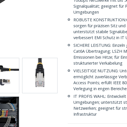
10Gbps Netzwerke mit bis 50
Signalqualität; geeignet für
Umgebungen
ROBUSTE KONSTRUKTION:Ges
sorgen für präzisen Sitz und
unterstützt stabile Signalüb
verbessert EMI Schutz in I
SICHERE LEISTUNG: Einzeln g
Cat6A Übertragung; LSZH Man
Emissionen bei Hitze; für Ei
strukturierter Verkabelung
VIELSEITIGE NUTZUNG: Unte
ermöglicht zuverlässige Ver
Access Points; erfüllt IEEE 8
Verlegung in engen Bereiche
IT PROFIS WAHL: Entwickelt 
Umgebungen; unterstützt stab
Netzwerken; geeignet für str
Infrastruktur