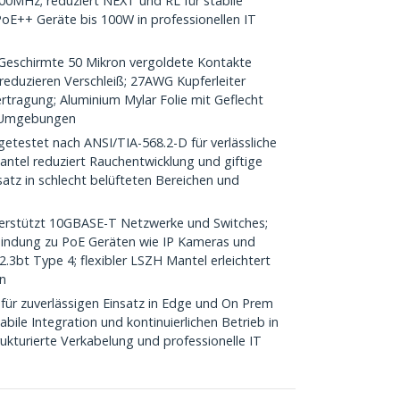
0MHz; reduziert NEXT und RL für stabile
 PoE++ Geräte bis 100W in professionellen IT
chirmte 50 Mikron vergoldete Kontakte
 reduzieren Verschleiß; 27AWG Kupferleiter
ertragung; Aluminium Mylar Folie mit Geflecht
T Umgebungen
etestet nach ANSI/TIA-568.2-D für verlässliche
tel reduziert Rauchentwicklung und giftige
nsatz in schlecht belüfteten Bereichen und
rstützt 10GBASE-T Netzwerke und Switches;
bindung zu PoE Geräten wie IP Kameras und
02.3bt Type 4; flexibler LSZH Mantel erleichtert
n
für zuverlässigen Einsatz in Edge und On Prem
ile Integration und kontinuierlichen Betrieb in
ukturierte Verkabelung und professionelle IT