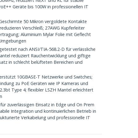
0MHz; reduziert NEXT und RL für stabile
 PoE++ Geräte bis 100W in professionellen IT
chirmte 50 Mikron vergoldete Kontakte
 reduzieren Verschleiß; 27AWG Kupferleiter
ertragung; Aluminium Mylar Folie mit Geflecht
T Umgebungen
etestet nach ANSI/TIA-568.2-D für verlässliche
tel reduziert Rauchentwicklung und giftige
nsatz in schlecht belüfteten Bereichen und
rstützt 10GBASE-T Netzwerke und Switches;
bindung zu PoE Geräten wie IP Kameras und
02.3bt Type 4; flexibler LSZH Mantel erleichtert
n
für zuverlässigen Einsatz in Edge und On Prem
ile Integration und kontinuierlichen Betrieb in
ukturierte Verkabelung und professionelle IT