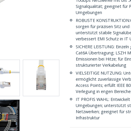
10Gbps Netzwerke mit bis 50
Signalqualität; geeignet für
Umgebungen
ROBUSTE KONSTRUKTION:Ges
sorgen für präzisen Sitz und
unterstützt stabile Signalüb
verbessert EMI Schutz in I
SICHERE LEISTUNG: Einzeln g
Cat6A Übertragung; LSZH Man
Emissionen bei Hitze; für Ei
strukturierter Verkabelung
VIELSEITIGE NUTZUNG: Unte
ermöglicht zuverlässige Ver
Access Points; erfüllt IEEE 8
Verlegung in engen Bereiche
IT PROFIS WAHL: Entwickelt 
Umgebungen; unterstützt stab
Netzwerken; geeignet für str
Infrastruktur