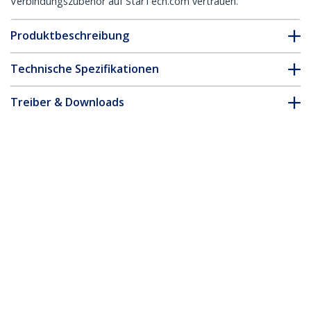
Verbindungszubehör auf StarTech.com vertrauen.
Produktbeschreibung
Technische Spezifikationen
Treiber & Downloads
FAQ & Konformität
* Größe, Aussehen und Spezifikationen sind Änderungen ohne
vorherige Ankündigung vorbehalten.
50 cm Weißes CAT8 Netzwerkkabel,
Snagless RJ45 Patchkabel, 25G/40G LAN
Kabel, 2000MHz, 100W PoE++, S/FTP,
26AWG Reinkupfer, LSZH,
Ethernetkabel mit Zugentlastung, Fluke