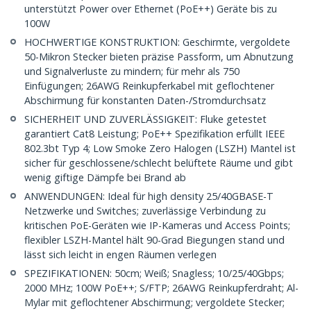
unterstützt Power over Ethernet (PoE++) Geräte bis zu
100W
HOCHWERTIGE KONSTRUKTION: Geschirmte, vergoldete
50-Mikron Stecker bieten präzise Passform, um Abnutzung
und Signalverluste zu mindern; für mehr als 750
Einfügungen; 26AWG Reinkupferkabel mit geflochtener
Abschirmung für konstanten Daten-/Stromdurchsatz
SICHERHEIT UND ZUVERLÄSSIGKEIT: Fluke getestet
garantiert Cat8 Leistung; PoE++ Spezifikation erfüllt IEEE
802.3bt Typ 4; Low Smoke Zero Halogen (LSZH) Mantel ist
sicher für geschlossene/schlecht belüftete Räume und gibt
wenig giftige Dämpfe bei Brand ab
ANWENDUNGEN: Ideal für high density 25/40GBASE-T
Netzwerke und Switches; zuverlässige Verbindung zu
kritischen PoE-Geräten wie IP-Kameras und Access Points;
flexibler LSZH-Mantel hält 90-Grad Biegungen stand und
lässt sich leicht in engen Räumen verlegen
SPEZIFIKATIONEN: 50cm; Weiß; Snagless; 10/25/40Gbps;
2000 MHz; 100W PoE++; S/FTP; 26AWG Reinkupferdraht; Al-
Mylar mit geflochtener Abschirmung; vergoldete Stecker;