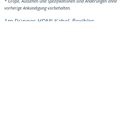
* Größe, Aussehen und Spezifikationen sind Änderungen ohne
vorherige Ankündigung vorbehalten.
1m Dünnes HDMI Kabel, flexibles
Premium HDMI 2.0 Kabel mit Ethernet,
UHD 4K 60Hz HDR10, mit Aramidfaser
und TPE-Mantel, Weiß
Produkt-ID:
RHDMM1MPW
Werden Sie ein Partner
Wo kaufen
StarTech.com
Nachrichten
Kontakt
Über uns
Stellenangebote
Qualität und Konformität
Blog