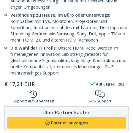
Außendurchmesser sorgt für sauberen, flexiblen Sitz in
engen Umgebungen
Verbindung zu Hause, im Büro oder unterwegs:
Kompatibel mit TVs, Monitoren, Projektoren und
Soundbars; funktioniert nahtlos mit Laptops, Desktops und
Streaming Geräten wie Samsung, Sony, Dell, Apple TV und
mehr, HDMI 2.0 und älteren HDMI Versionen
Die Wahl der IT Profis:
Unsere HDMI Kabel werden im
firmeneigenen Innovation Lab streng getestet für
gleichbleibende Signalqualität, langlebige Konstruktion und
breite Kompatibilität; kostenloses lebenslanges 24-5
mehrsprachiges Support
€
17,21
EUR
Auf Lager
282
Support auf Lebenszeit
24/5 Support
Über Partner kaufen
Partner anzeigen