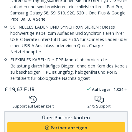
Datenübertragungskabel können Sie Ihre USB Typ-C Geräte
aufladen und synchronisieren, einschließlich Ihres iPad Pro,
Samsung Galaxy S8, S9, S10, S20, S20+, One Plus & Google
Pixel 3a, 3, 4 Serie
SCHNELLES LADEN UND SYNCHRONISIEREN : Dieses
hochwertige Kabel zum Aufladen und Synchronisieren Ihrer
USB-C Geräte unterstützt bis zu 3A für schnelles Laden über
einen USB-A Anschluss oder einen Quick Charge
Netzteiladapter
FLEXIBLES KABEL: Der TPE-Mantel absorbiert die
Belastung durch häufiges Biegen, ohne den Kern des Kabels
zu beschädigen. TPE ist ungiftig, halogenfrei und RoHS
zertifiziert für ökologische Nachhaltigkeit
€
19,67
EUR
Auf Lager
1,024
Support auf Lebenszeit
24/5 Support
Über Partner kaufen
Partner anzeigen