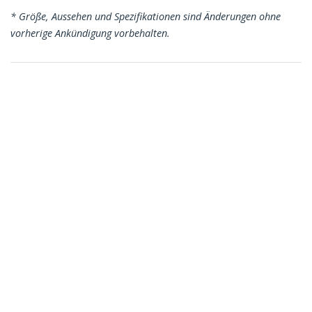
* Größe, Aussehen und Spezifikationen sind Änderungen ohne
vorherige Ankündigung vorbehalten.
Das könnte Ihnen auch gefallen
RUSB2AC2MW
RUSB2AC1MW
2m USB-A zu USB-C-
1m USB-A zu USB-C-
Schnellladekabel,
Schnellladekabel,
Laden und
Laden und
Synchronisieren, 3A,
Synchronisieren, 3A,
USB 2.0, Weiß, TPE-
USB 2.0, Weiß, TPE-