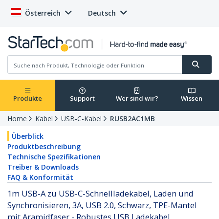
Österreich
Deutsch
Produkte
Support
Wer sind wir?
Wissen
Home
Kabel
USB-C-Kabel
RUSB2AC1MB
Überblick
Produktbeschreibung
Technische Spezifikationen
Treiber & Downloads
FAQ & Konformität
1m USB-A zu USB-C-Schnellladekabel, Laden und
Synchronisieren, 3A, USB 2.0, Schwarz, TPE-Mantel
mit Aramidfaser - Robustes USB Ladekabel