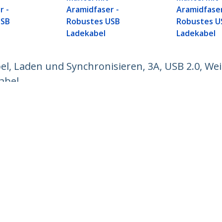
r -
Aramidfaser -
Aramidfaser
USB
Robustes USB
Robustes U
Ladekabel
Ladekabel
l, Laden und Synchronisieren, 3A, USB 2.0, We
abel
ech.com
Kunden Support
chten
Knowledge Base
t
Treiber & Downloads
ns
Support FAQs
nangebote
Support
ät und Konformität
Garantiebestimmungen
n:
+43 (01) 206 09 24 58