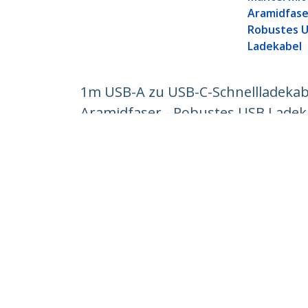
Aramidfase
Robustes 
Ladekabel
1m USB-A zu USB-C-Schnellladekabe
Aramidfaser - Robustes USB Ladek
Produkt-ID:
RUSB2AC1MW
Werden Sie ein Partner
StarT
Wo kaufen
Nachri
Kontak
Über u
Stelle
Qualit
Blog
StarTech.com Ltd.
Celsiusweg 16
Telefo