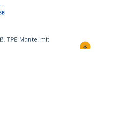
 -
SB
iß, TPE-Mantel mit
Verbinden