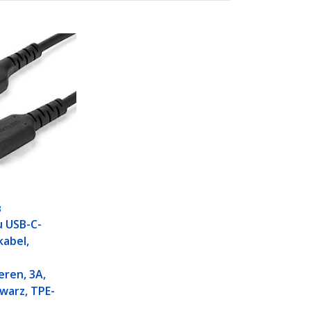
B
u USB-C-
kabel,
eren, 3A,
hwarz, TPE-