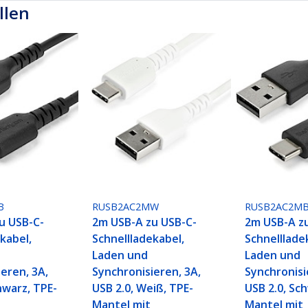
llen
B
RUSB2AC2MW
RUSB2AC2M
u USB-C-
2m USB-A zu USB-C-
2m USB-A z
kabel,
Schnellladekabel,
Schnelllade
Laden und
Laden und
eren, 3A,
Synchronisieren, 3A,
Synchronisi
hwarz, TPE-
USB 2.0, Weiß, TPE-
USB 2.0, Sc
Mantel mit
Mantel mit