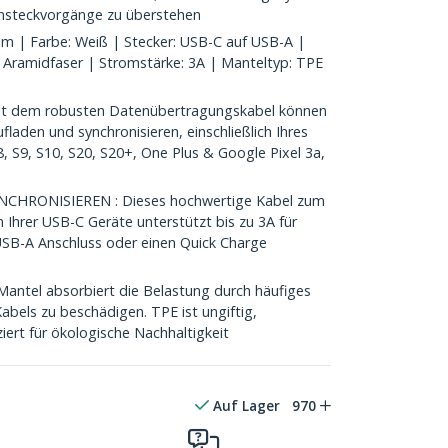
insteckvorgänge zu überstehen
m | Farbe: Weiß | Stecker: USB-C auf USB-A |
: Aramidfaser | Stromstärke: 3A | Manteltyp: TPE
t dem robusten Datenübertragungskabel können
fladen und synchronisieren, einschließlich Ihres
, S9, S10, S20, S20+, One Plus & Google Pixel 3a,
HRONISIEREN : Dieses hochwertige Kabel zum
 Ihrer USB-C Geräte unterstützt bis zu 3A für
USB-A Anschluss oder einen Quick Charge
antel absorbiert die Belastung durch häufiges
abels zu beschädigen. TPE ist ungiftig,
ziert für ökologische Nachhaltigkeit
Auf Lager
970