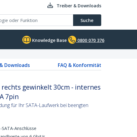
Treiber & Downloads
Suche
Knowledge Base
0800 070 376
 & Downloads
FAQ & Konformität
rechts gewinkelt 30cm - internes
A 7pin
ndung für Ihr SATA-Laufwerk bei beengten
d-SATA-Anschlüsse
andbreite von 6 Gbit/s