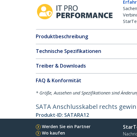
Erfahr
Sachen
Verbin
StarTe
Produktbeschreibung
Technische Spezifikationen
Treiber & Downloads
FAQ & Konformität
* Größe, Aussehen und Spezifikationen sind Änderu
SATA Anschlusskabel rechts gewink
Produkt-ID:
SATARA12
Werden Sie ein Partner
StarT
Wo kaufen
Nachri