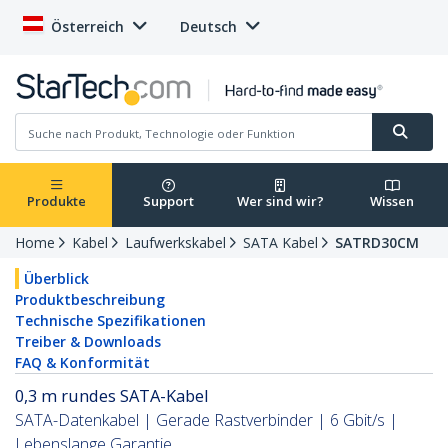
Österreich
Deutsch
Produkte
Support
Wer sind wir?
Wissen
Home
Kabel
Laufwerkskabel
SATA Kabel
SATRD30CM
Überblick
Produktbeschreibung
Technische Spezifikationen
Treiber & Downloads
FAQ & Konformität
0,3 m rundes SATA-Kabel
SATA-Datenkabel | Gerade Rastverbinder | 6 Gbit/s |
Lebenslange Garantie