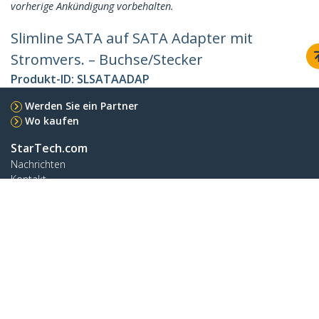
vorherige Ankündigung vorbehalten.
Slimline SATA auf SATA Adapter mit
Stromvers. – Buchse/Stecker
Produkt-ID:
SLSATAADAP
Werden Sie ein Partner
Wo kaufen
StarTech.com
Nachrichten
Kontakt
Über uns
Stellenangebote
Qualität und Konformität
Blog
Kunden Support
Knowledge Base
Treiber & Downloads
Support FAQs