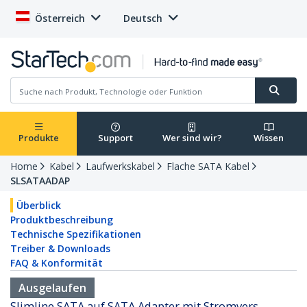
Österreich
Deutsch
Produkte
Support
Wer sind wir?
Wissen
Home
Kabel
Laufwerkskabel
Flache SATA Kabel
SLSATAADAP
Überblick
Produktbeschreibung
Technische Spezifikationen
Treiber & Downloads
FAQ & Konformität
Ausgelaufen
Slimline SATA auf SATA Adapter mit Stromvers. –