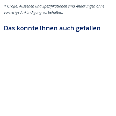
* Größe, Aussehen und Spezifikationen sind Änderungen ohne
vorherige Ankündigung vorbehalten.
Das könnte Ihnen auch gefallen
TBLT3MM1MA
1m Thunderbolt 3
USB C Kabel
TBLT3MM1M
(40Gbit/s) -
1m Thunderbolt 3
Thunderbolt und USB
Kabel, 20Gbps, 100W
kompatibel
PD, 4K, Thunderbolt
zertifiziert,
Kompatibel mit