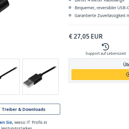
Bequemer, reversibler USB-C-
Garantierte Zuverlässigkeit 
€
27,05
EUR
Support auf Lebenszeit
Üb
Treiber & Downloads
en Sie,
wieso IT Profis in
 leistungsstarkes