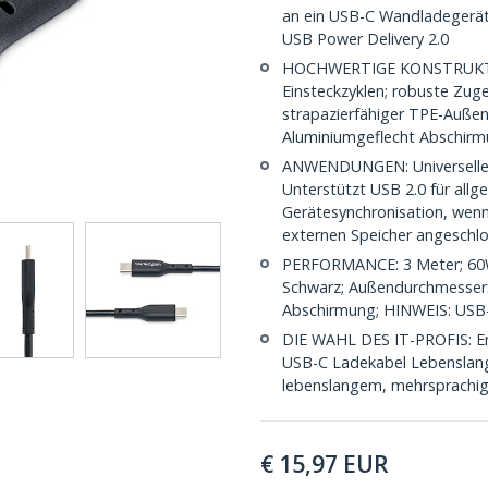
an ein USB-C Wandladegerät
USB Power Delivery 2.0
HOCHWERTIGE KONSTRUKTION:
Einsteckzyklen; robuste Zug
strapazierfähiger TPE-Außen
Aluminiumgeflecht Abschirm
ANWENDUNGEN: Universelle K
Unterstützt USB 2.0 für all
Gerätesynchronisation, wen
externen Speicher angeschlo
PERFORMANCE: 3 Meter; 60W
Schwarz; Außendurchmesser:
Abschirmung; HINWEIS: USB-C
DIE WAHL DES IT-PROFIS: Entw
USB-C Ladekabel Lebenslang 
lebenslangem, mehrsprachig
€
15,97
EUR