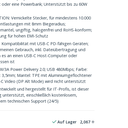
 oder eine Powerbank; Unterstützt bis zu 60W
 Vernickelte Stecker, für mindestens 10.000
entlastungen mit 8mm Biegeradius;
mantel, ungiftig, halogenfrei und RoHS-konform;
ung für hohen EMI-Schutz
ompatibilität mit USB-C PD-fähigen Geräten;
gemeinen Gebrauch, inkl. Dateiübertragung und
n es an einen USB-C Host-Computer oder
ssen ist
/3A Power Delivery 2.0; USB 480Mbps; Farbe:
 3,5mm; Mantel: TPE mit Aluminiumgeflochtener
 Video (DP Alt Mode) wird nicht unterstützt
ickelt und hergestellt für IT-Profis, ist dieser
unterstützt, einschließlich kostenlosem,
em technischen Support (24/5)
Auf Lager
2,067