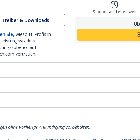
Support auf Lebenszeit
Treiber & Downloads
Üb
en Sie,
wieso IT Profis in
 leistungsstarkes
dungszubehör auf
ch.com vertrauen.
ngen ohne vorherige Ankündigung vorbehalten.