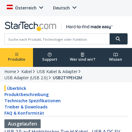
Österreich
Deutsch
Produkte
Support
Wer sind wir?
Wissen
Home
Kabel
USB Kabel & Adapter
USB Adapter (USB 2.0)
USB2TYPEH2M
Überblick
Produktbeschreibung
Technische Spezifikationen
Treiber & Downloads
FAQ & Konformität
Ausgelaufen
USB 2.0 auf Hohlstecker Typ H Kabel - USB A DC 5V