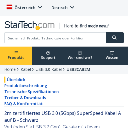
Österreich
Deutsch
Produkte
Support
Wer sind wir?
Wissen
Home
Kabel
USB 3.0 Kabel
USB3CAB2M
Überblick
Produktbeschreibung
Technische Spezifikationen
Treiber & Downloads
FAQ & Konformität
2m zertifiziertes USB 3.0 (5Gbps) SuperSpeed Kabel A
auf B - Schwarz
Verbinden Sie USB 3.2 Gen1 Geräte mit diesem