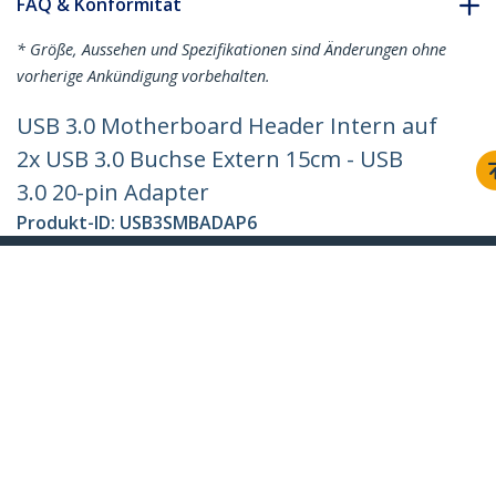
FAQ & Konformität
* Größe, Aussehen und Spezifikationen sind Änderungen ohne
vorherige Ankündigung vorbehalten.
USB 3.0 Motherboard Header Intern auf
2x USB 3.0 Buchse Extern 15cm - USB
3.0 20-pin Adapter
Produkt-ID:
USB3SMBADAP6
Werden Sie ein Partner
Wo kaufen
StarTech.com
Nachrichten
Kontakt
Über uns
Stellenangebote
Qualität und Konformität
Blog