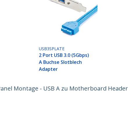
USB3SPLATE
2 Port USB 3.0 (5Gbps)
A Buchse Slotblech
Adapter
ür Panel Montage - USB A zu Motherboard Header
ech.com
Kunden Support
chten
Knowledge Base
t
Treiber & Downloads
ns
Support FAQs