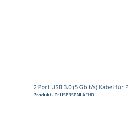
2 Port USB 3.0 (5 Gbit/s) Kabel f
Produkt-ID:
USB3SPNLAFHD
Werden Sie ein Partner
StarT
Wo kaufen
Nachri
Kontak
Über u