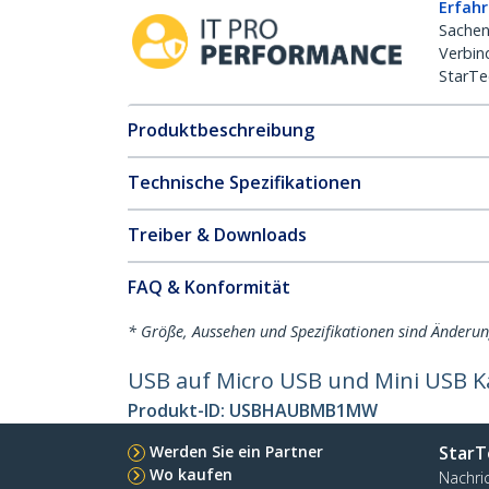
Erfahr
Sachen
Verbin
StarTe
Produktbeschreibung
Technische Spezifikationen
Treiber & Downloads
FAQ & Konformität
* Größe, Aussehen und Spezifikationen sind Änderu
USB auf Micro USB und Mini USB K
Produkt-ID:
USBHAUBMB1MW
Werden Sie ein Partner
StarT
Wo kaufen
Nachri