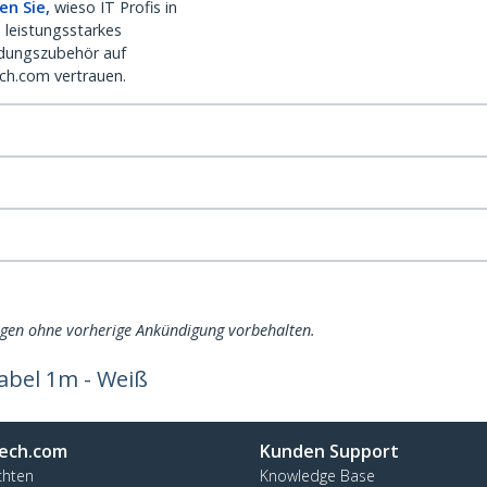
en Sie,
wieso IT Profis in
 leistungsstarkes
dungszubehör auf
ch.com vertrauen.
ngen ohne vorherige Ankündigung vorbehalten.
abel 1m - Weiß
ech.com
Kunden Support
chten
Knowledge Base