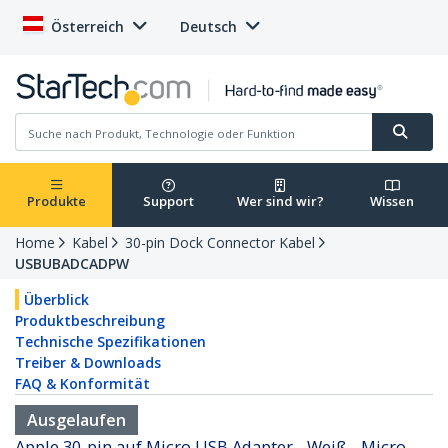
Österreich
Deutsch
Produkte
Support
Wer sind wir?
Wissen
Home
Kabel
30-pin Dock Connector Kabel
USBUBADCADPW
Überblick
Produktbeschreibung
Technische Spezifikationen
Treiber & Downloads
FAQ & Konformität
Ausgelaufen
Apple 30-pin auf Micro USB Adapter - Weiß - Micro